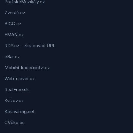
PražskéMuzikály.cz
Zveráč.cz
BIGG.cz
FMAN.cz
RDY.cz – zkracovač URL
eBar.cz
Mobilní-kadeřnictví.cz
Web-clever.cz
RealFree.sk
Kvízov.cz
Karavaning.net
CVčko.eu