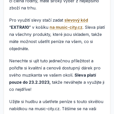
či člena rodiny, máte široký výběr z nejlepšího
zboží na trhu.
Pro využití slevy stačí zadat
slevový kód
“
EXTRA10
” v košíku
na music-city.cz
. Sleva platí
na všechny produkty, které jsou skladem, takže
máte možnost ušetřit peníze na všem, co si
objednáte.
Nenechte si ujít tuto jedinečnou příležitost a
pořiďte si kvalitní a cenově dostupný dárek pro
svého muzikanta ve vašem okolí.
Sleva platí
pouze do 23.2.2023,
takže neváhejte a využijte ji
co nejdříve!
Užijte si hudbu a ušetřete peníze s touto skvělou
nabídkou na music-city.cz. Těšíme se na vaši