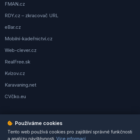
FMAN.cz
RDY.cz – zkracovač URL
eBar.cz
Mobilní-kadeřnictví.cz
Web-clever.cz
RealFree.sk
Kvízov.cz
Karavaning.net
CVčko.eu
Používáme cookies
Tento web používá cookies pro zajištění správné funkčnosti
Podmínky použití
Ochrana osobních údajů
Cookies
a analýzu návštěvnosti.
Více informací
© 2026 Tipy-na-dárek.cz. Všechna práva vyhrazena. | Vytvořil