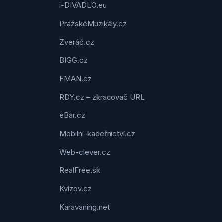
i-DIVADLO.eu
PražskéMuzikály.cz
Zveráč.cz
BIGG.cz
FMAN.cz
RDY.cz – zkracovač URL
eBar.cz
Mobilní-kadeřnictví.cz
Web-clever.cz
RealFree.sk
Kvízov.cz
Karavaning.net