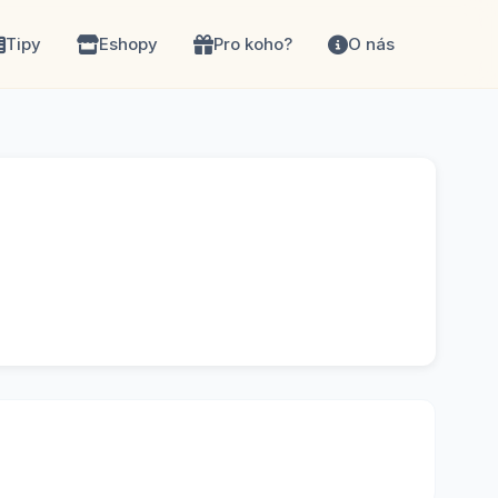
Tipy
Eshopy
Pro koho?
O nás