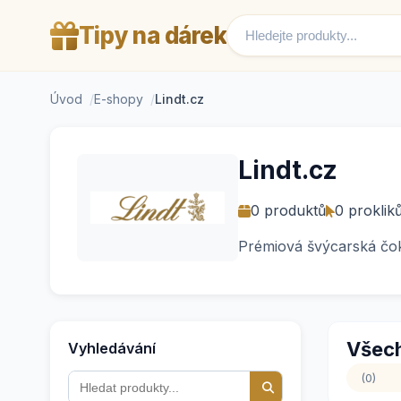
Tipy na dárek
Úvod
E-shopy
Lindt.cz
Lindt.cz
0 produktů
0 proklik
Prémiová švýcarská čok
Všech
Vyhledávání
(0)