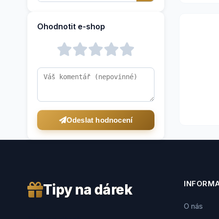
Ohodnotit e-shop
Odeslat hodnocení
INFORM
Tipy na dárek
O nás