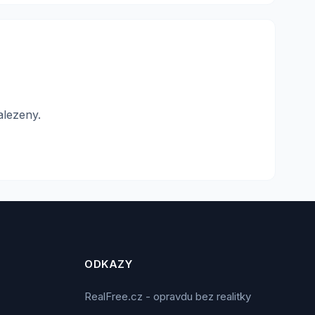
alezeny.
ODKAZY
RealFree.cz - opravdu bez realitky