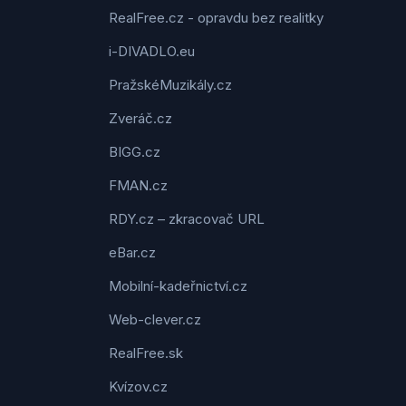
RealFree.cz - opravdu bez realitky
i-DIVADLO.eu
PražskéMuzikály.cz
Zveráč.cz
BIGG.cz
FMAN.cz
RDY.cz – zkracovač URL
eBar.cz
Mobilní-kadeřnictví.cz
Web-clever.cz
RealFree.sk
Kvízov.cz