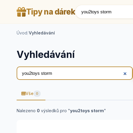
Tipy na dárek
Úvod
/
Vyhledávání
Vyhledávání
Vše
0
Nalezeno
0
výsledků pro "
you2toys storm
"