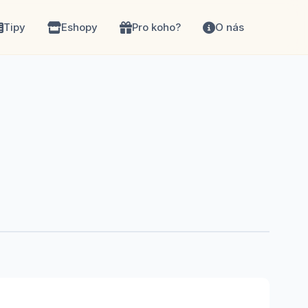
Tipy
Eshopy
Pro koho?
O nás