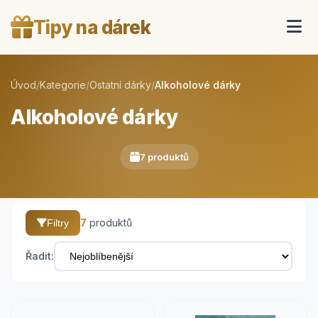
Tipy na dárek
Úvod
/
Kategorie
/
Ostatní dárky
/
Alkoholové dárky
Alkoholové dárky
7 produktů
7
produktů
Filtry
Řadit: