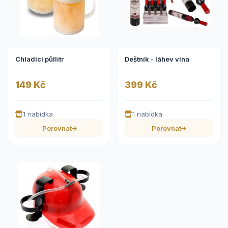
Chladící půllitr
Deštník - láhev vína
149 Kč
399 Kč
1 nabídka
1 nabídka
Porovnat
Porovnat