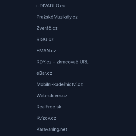
i-DIVADLO.eu
PražskéMuzikály.cz
Zveráč.cz
BIGG.cz
FMAN.cz
RDY.cz – zkracovač URL
eBar.cz
Mobilní-kadeřnictví.cz
Web-clever.cz
RealFree.sk
Kvízov.cz
Karavaning.net