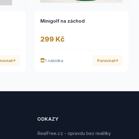
Minigolf na záchod
299 Kč
rovnat
1 nabídka
Porovnat
ODKAZY
RealFree.cz - opravdu bez realitky