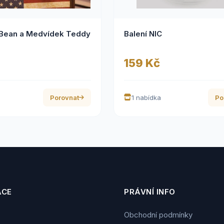
 Bean a Medvídek Teddy
Balení NIC
159 Kč
Porovnat
1 nabídka
Po
ACE
PRÁVNÍ INFO
Obchodní podmínky