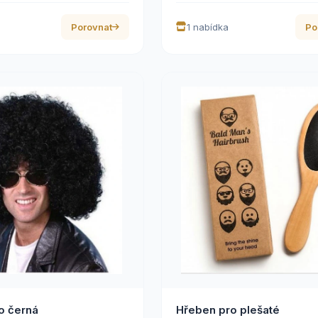
Porovnat
1 nabídka
Po
o černá
Hřeben pro plešaté