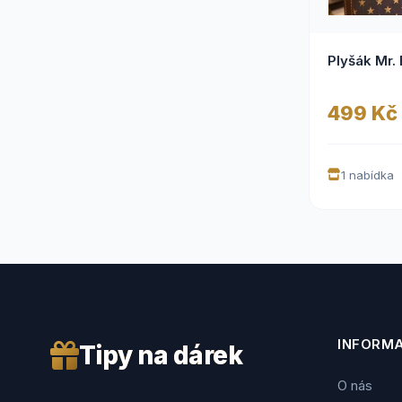
Plyšák Mr.
499 Kč
1 nabídka
INFORM
Tipy na dárek
O nás