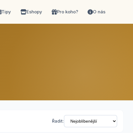
Tipy
Eshopy
Pro koho?
O nás
Řadit: