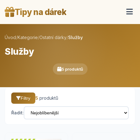
Tipy na dárek
Úvod
/
Kategorie
/
Ostatní dárky
/
Služby
Služby
5 produktů
5
produktů
Filtry
Řadit: