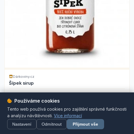
Dárkoviny.cz
Šípek sirup
179 Kč
Koupit
Používáme cookies
Tento web používá cookies pro zajištění správné funkčnosti
a analýzu návštěvnosti.
Více informací
Nastavení
Odmítnout
Přijmout vše