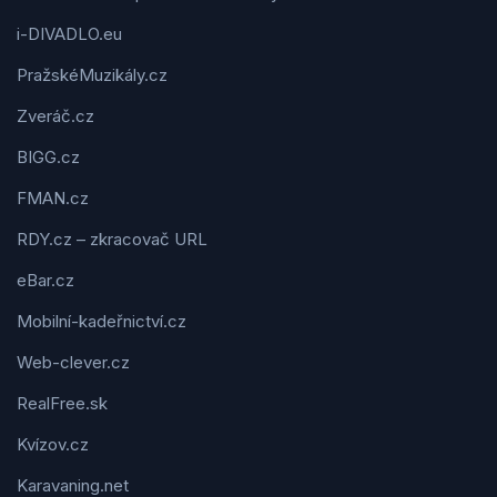
i-DIVADLO.eu
PražskéMuzikály.cz
Zveráč.cz
BIGG.cz
FMAN.cz
RDY.cz – zkracovač URL
eBar.cz
Mobilní-kadeřnictví.cz
Web-clever.cz
RealFree.sk
Kvízov.cz
Karavaning.net