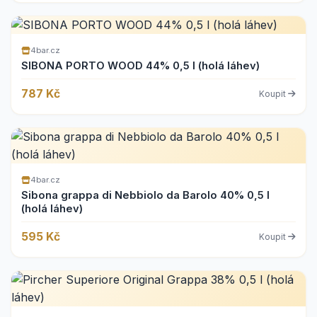
4bar.cz
SIBONA PORTO WOOD 44% 0,5 l (holá láhev)
787 Kč
Koupit
4bar.cz
Sibona grappa di Nebbiolo da Barolo 40% 0,5 l
(holá láhev)
595 Kč
Koupit