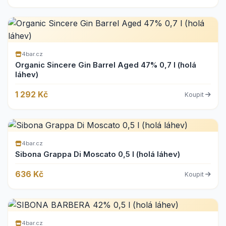
4bar.cz
Organic Sincere Gin Barrel Aged 47% 0,7 l (holá
láhev)
1 292 Kč
Koupit
4bar.cz
Sibona Grappa Di Moscato 0,5 l (holá láhev)
636 Kč
Koupit
4bar.cz