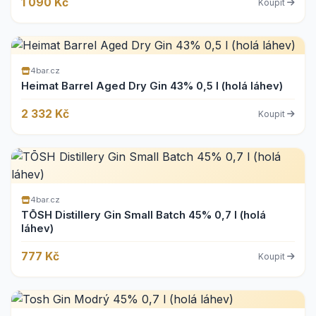
1 090 Kč
Koupit
4bar.cz
Heimat Barrel Aged Dry Gin 43% 0,5 l (holá láhev)
2 332 Kč
Koupit
4bar.cz
TŌSH Distillery Gin Small Batch 45% 0,7 l (holá
láhev)
777 Kč
Koupit