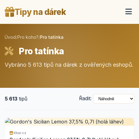
Tipy na dárek
Úvod
/
Pro koho?
/
Pro tatínka
Pro tatínka
Vybráno 5 613 tipů na dárek z ověřených eshopů.
Řadit:
5 613
tipů
4bar.cz