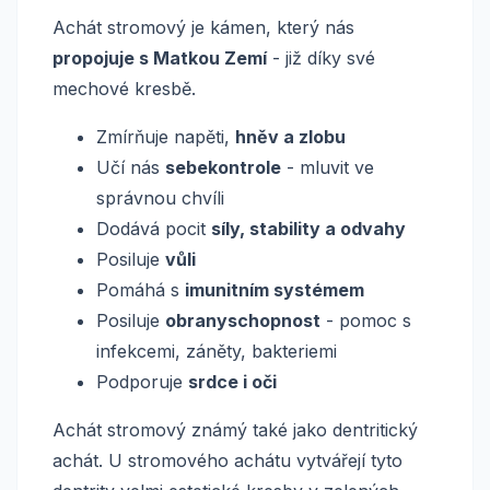
Achát stromový je kámen, který nás
propojuje s Matkou Zemí
- již díky své
mechové kresbě.
Zmírňuje napěti,
hněv a zlobu
Učí nás
sebekontrole
- mluvit ve
správnou chvíli
Dodává pocit
síly, stability a odvahy
Posiluje
vůli
Pomáhá s
imunitním systémem
Posiluje
obranyschopnost
- pomoc s
infekcemi, záněty, bakteriemi
Podporuje
srdce i oči
Achát stromový známý také jako dentritický
achát. U stromového achátu vytvářejí tyto