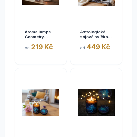
Aroma lampa
Astrologická
Geometry
sójová svíčka
slonová kost se
KOZOROH |
219 Kč
449 Kč
zlatými
180ML
od
od
třpytkami