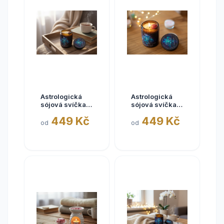
Astrologická
Astrologická
sójová svíčka
sójová svíčka
ŠTÍR | 180ml
RYBY | 180ml
449 Kč
449 Kč
od
od