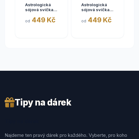
Astrologická
Astrologická
sójová svíčka
sójová svíčka
BÝK | 180ml
RAK | 180ml
449 Kč
449 Kč
od
od
Tipy na dárek
Tipy na dárek
Najdeme ten pravý dárek pro každého. Vyberte, pro koho