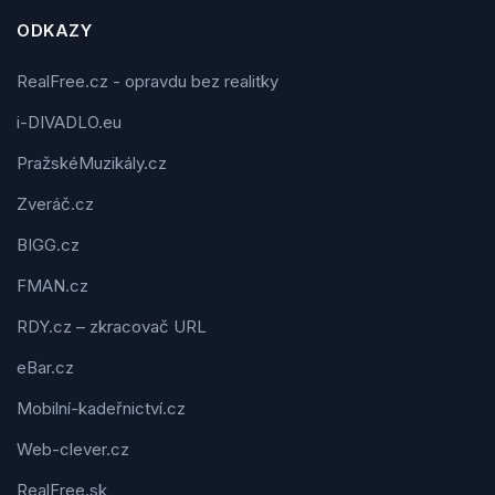
ODKAZY
RealFree.cz - opravdu bez realitky
i-DIVADLO.eu
PražskéMuzikály.cz
Zveráč.cz
BIGG.cz
FMAN.cz
RDY.cz – zkracovač URL
eBar.cz
Mobilní-kadeřnictví.cz
Web-clever.cz
RealFree.sk