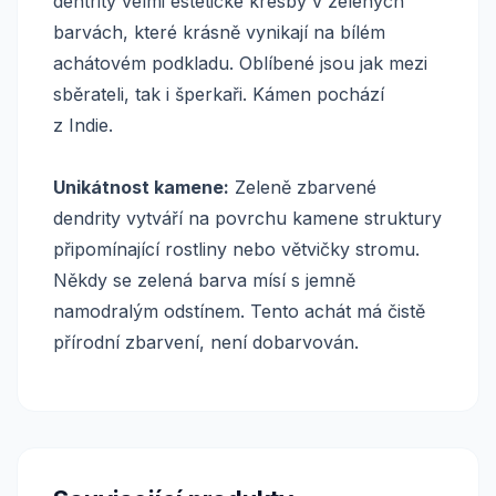
dentrity velmi estetické kresby v zelených
barvách, které krásně vynikají na bílém
achátovém podkladu. Oblíbené jsou jak mezi
sběrateli, tak i šperkaři. Kámen pochází
z Indie.
Unikátnost kamene:
Zeleně zbarvené
dendrity vytváří na povrchu kamene struktury
připomínající rostliny nebo větvičky stromu.
Někdy se zelená barva mísí s jemně
namodralým odstínem. Tento achát má čistě
přírodní zbarvení, není dobarvován.