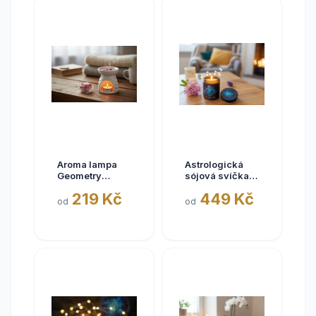
Aroma lampa
Astrologická
Geometry
sójová svíčka
slonová kost se
BÝK | 180ml
219 Kč
449 Kč
zlatými
od
od
třpytkami