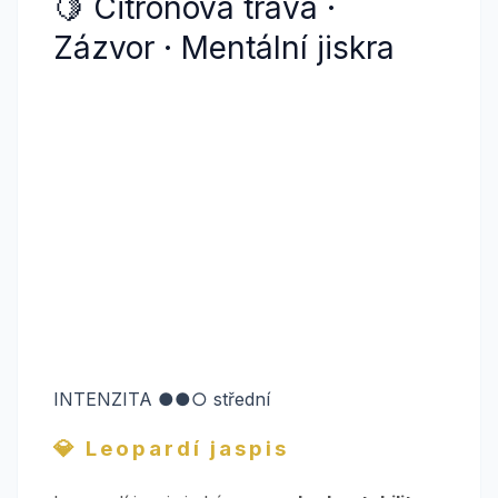
🍋 Citronová tráva ·
Zázvor · Mentální jiskra
Energická kombinace
citronové trávy a
zázvoru
.
Podporuje jasné myšlení, kreativitu a
nezávislost ducha
.
Ideální pro Vodnáře, kteří potřebují prostor
pro nové nápady a vlastní cestu.
INTENZITA ●●○ střední
💎 Leopardí jaspis