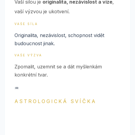
Vaší silou je
originalita, nezávislost a vize
,
vaší výzvou je ukotvení.
VAŠE SÍLA
Originalita, nezávislost, schopnost vidět
budoucnost jinak.
VAŠE VÝZVA
Zpomalit, uzemnit se a dát myšlenkám
konkrétní tvar.
♒
ASTROLOGICKÁ SVÍČKA
VODNÁŘ
Když chcete světlo, které myslí dopředu.