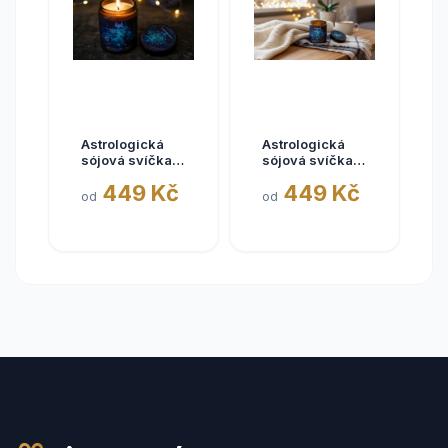
Astrologická
Astrologická
sójová svíčka
sójová svíčka
RAK | 180ml
KOZOROH |
449 Kč
449 Kč
180ML
od
od