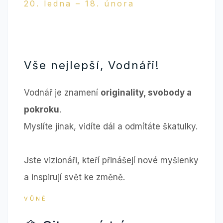
20. ledna – 18. února
„Myslet jinak je dar.“
Vše nejlepší, Vodnáři!
Vodnář je znamení
originality, svobody a
pokroku
.
Myslíte jinak, vidíte dál a odmítáte škatulky.
Jste vizionáři, kteří přinášejí nové myšlenky
a inspirují svět ke změně.
VŮNĚ