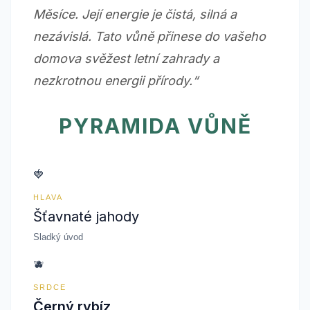
Měsíce. Její energie je čistá, silná a
nezávislá. Tato vůně přinese do vašeho
domova svěžest letní zahrady a
nezkrotnou energii přírody.“
PYRAMIDA VŮNĚ
🍓
HLAVA
Šťavnaté jahody
Sladký úvod
🫐
SRDCE
Černý rybíz