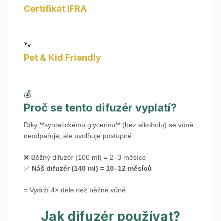
Certifikát IFRA
Prémiové francouzské vonné oleje splňující nejpřísnější
mezinárodní normy bezpečnosti.
🐾
Pet & Kid Friendly
Bezpečné pro vaše mazlíčky i děti. VEGAN složení a žádné
GMO suroviny.
💰
Proč se tento difuzér vyplatí?
Díky **syntetickému glycerinu** (bez alkoholu) se vůně
neodpařuje, ale uvolňuje postupně.
❌ Běžný difuzér (100 ml) = 2–3 měsíce
✅
Náš difuzér (140 ml) = 10–12 měsíců
= Vydrží 4× déle než běžné vůně.
Jak difuzér používat?