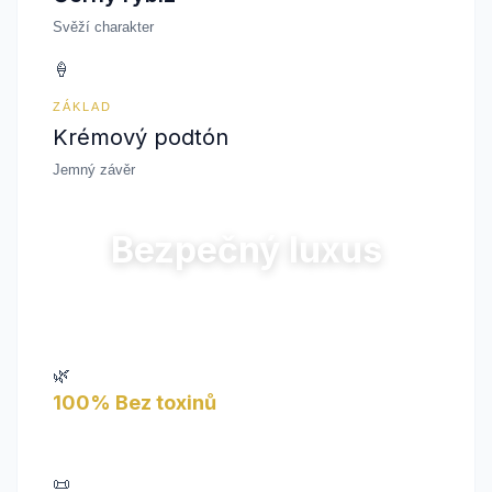
Svěží charakter
🍦
ZÁKLAD
Krémový podtón
Jemný závěr
Bezpečný luxus
Protože na tom, co dýcháte, záleží.
🌿
100% Bez toxinů
Žádné parabeny, žádné ftaláty. Používáme pouze čisté
ingredience, které nezatěžují organismus.
📜