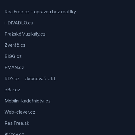
RealFree.cz - opravdu bez realitky
i-DIVADLO.eu
PražskéMuzikály.cz
Zveráč.cz
BIGG.cz
FMAN.cz
RDY.cz – zkracovač URL
eBar.cz
Mobilní-kadeřnictví.cz
Web-clever.cz
RealFree.sk
Kvízov.cz