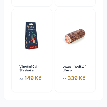
Vánoční čaj -
Luxusní polštář
Šťastné a
dřevo
Veselé
149 Kč
339 Kč
od
od