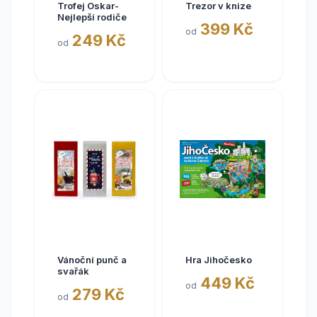
Trofej Oskar-
Trezor v knize
Nejlepší rodiče
399 Kč
od
249 Kč
od
Vánoční punč a
Hra Jihočesko
svařák
449 Kč
od
279 Kč
od