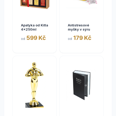
Apatyka od Kitla
Antistresové
4x250ml
myšky v sýru
599 Kč
179 Kč
od
od