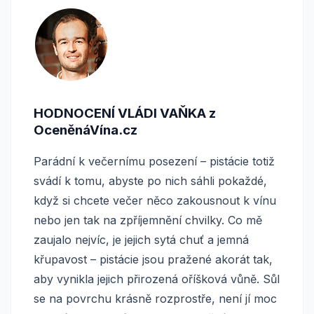
HODNOCENÍ VLÁDI VAŇKA z
OceněnáVína.cz
Parádní k večernímu posezení – pistácie totiž
svádí k tomu, abyste po nich sáhli pokaždé,
když si chcete večer něco zakousnout k vínu
nebo jen tak na zpříjemnění chvilky. Co mě
zaujalo nejvíc, je jejich sytá chuť a jemná
křupavost – pistácie jsou pražené akorát tak,
aby vynikla jejich přirozená oříšková vůně. Sůl
se na povrchu krásně rozprostře, není jí moc