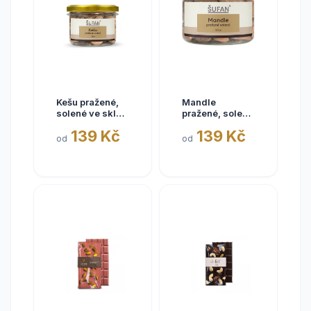
Kešu pražené,
Mandle
solené ve skle,
pražené, solené
100g, Šufan
ve skle, 100g,
139 Kč
139 Kč
Šufan
od
od