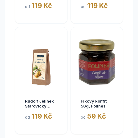
švestkový čaj
rakytníkový čaj
119 Kč
119 Kč
80g
80g
od
od
Rudolf Jelínek
Fíkový konfit
Starovický
50g, Folines
hruškový čaj
119 Kč
59 Kč
80g
od
od