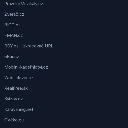
PražskéMuzikály.cz
Zveráč.cz
BIGG.cz
FMAN.cz
RDY.cz – zkracovač URL
eBar.cz
Mobilní-kadeřnictví.cz
Web-clever.cz
RealFree.sk
Kvízov.cz
Karavaning.net
CVčko.eu