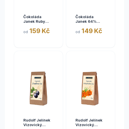
Čokoláda
Čokoláda
Janek Ruby
Janek 64%
čokoláda s
Hořká čokoláda
159 Kč
149 Kč
pistáciemi,
„JANKOVA
od
od
90g,
pečeť“, 95g,
Čokoládovna
Čokoládovna
Janek
Janek
Rudolf Jelínek
Rudolf Jelínek
Vizovický
Vizovický