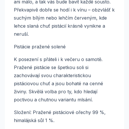
ani málo, a tak vás bude bavit každé sousto.
Překvapivě dobře se hodí i k vínu – obzvlášť k
suchým bílým nebo lehčím červeným, kde
lehce slaná chuť pistácií krásně vynikne a
neruší.
Pistácie pražené solené
K posezení s přáteli i k večeru o samotě.
Pražené pistácie se špetkou soli si
zachovávají svou charakteristickou
pistáciovou chuť a jsou bohaté na cenné
živiny. Skvělá volba pro ty, kdo hledají
poctivou a chutnou variantu mlsání.
Složení: Pražené pistáciové ořechy 99 %,
himalájská sůl 1 %.