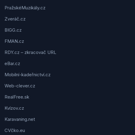
PražskéMuzikály.cz
Zveráč.cz
BIGG.cz
FMAN.cz
RDY.cz – zkracovač URL
eBar.cz
Mobilní-kadeřnictví.cz
Web-clever.cz
RealFree.sk
Kvízov.cz
Karavaning.net
CVčko.eu