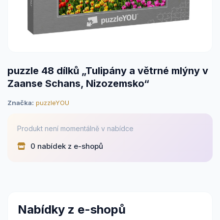
puzzle 48 dílků „Tulipány a větrné mlýny v
Zaanse Schans, Nizozemsko“
Značka:
puzzleYOU
Produkt není momentálně v nabídce
0 nabídek z e-shopů
Nabídky z e-shopů