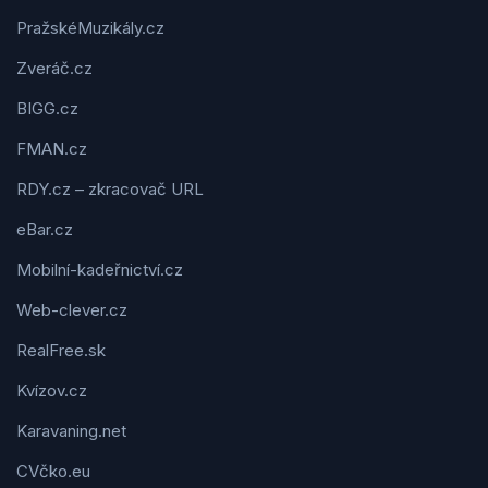
PražskéMuzikály.cz
Zveráč.cz
BIGG.cz
FMAN.cz
RDY.cz – zkracovač URL
eBar.cz
Mobilní-kadeřnictví.cz
Web-clever.cz
RealFree.sk
Kvízov.cz
Karavaning.net
CVčko.eu