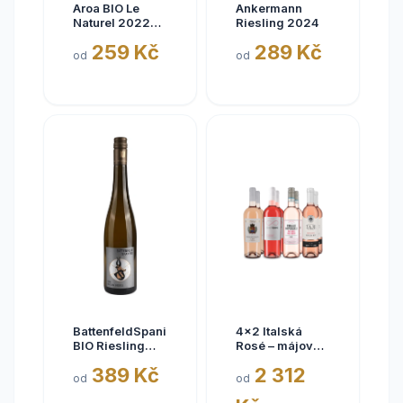
Aroa BIO Le
Ankermann
Naturel 2022
Riesling 2024
Tinto, Aora,
259 Kč
289 Kč
Navarra, bez
od
od
siřičitanů
BattenfeldSpanier
4x2 Italská
BIO Riesling
Rosé – májové
Eisquell trocken
kousky
389 Kč
2 312
2025,
od
od
BattenfeldSpanier,