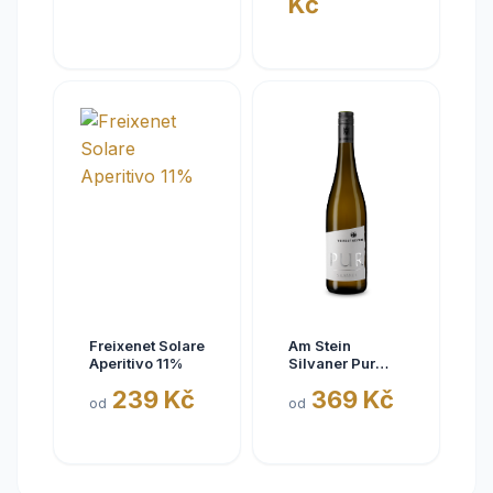
Kč
Rheinhessen
VDP
Freixenet Solare
Am Stein
Aperitivo 11%
Silvaner Pur
2025
239 Kč
369 Kč
od
od