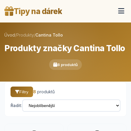
Tipy na dárek
Úvod
/
Produkty
/
Cantina Tollo
Produkty značky Cantina Tollo
8 produktů
8
produktů
Filtry
Řadit: