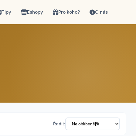
Tipy
Eshopy
Pro koho?
O nás
Řadit: