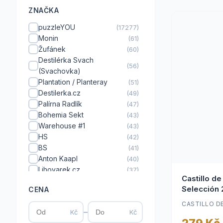
ZNAČKA
puzzleYOU
(17277)
Monin
(61)
Žufánek
(60)
Destilérka Svach
(56)
(Svachovka)
Plantation / Planteray
(51)
Destilerka.cz
(49)
Palírna Radlík
(47)
Bohemia Sekt
(43)
Warehouse #1
(43)
HS
(42)
BS
(41)
Anton Kaapl
(40)
Lihovarek.cz
(37)
Castillo de
GALLI DISTILLERY
(35)
Selección
CENA
BOHEMICA
(34)
Rudolf Jelínek
(34)
CASTILLO DE
–
Kč
Kč
Palírna Kuželov (U
(33)
279 Kč