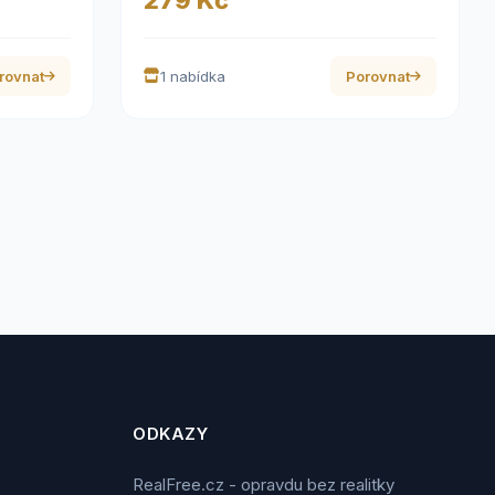
rovnat
1 nabídka
Porovnat
ODKAZY
RealFree.cz - opravdu bez realitky