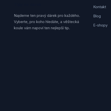
Jack Daniel's
Tipy na dárek
(19)
Kontakt
GOLDCOCK Whisky
(19)
Bartida
Najdeme ten pravý dárek pro každého.
(19)
Blog
Svach
(18)
Vyberte, pro koho hledáte, a věštecká
E-shopy
Arran
(18)
koule vám napoví ten nejlepší tip.
Hustopečská mandlárna
(18)
Angostura
(18)
Cinzano
(18)
Golles
(17)
Jelínek
(17)
Bairnsfather
(17)
New Grove
(17)
A.H. Riise
(17)