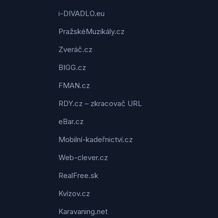
i-DIVADLO.eu
PražskéMuzikály.cz
Zveráč.cz
BIGG.cz
FMAN.cz
RDY.cz – zkracovač URL
eBar.cz
Mobilní-kadeřnictví.cz
Web-clever.cz
RealFree.sk
Kvízov.cz
Karavaning.net