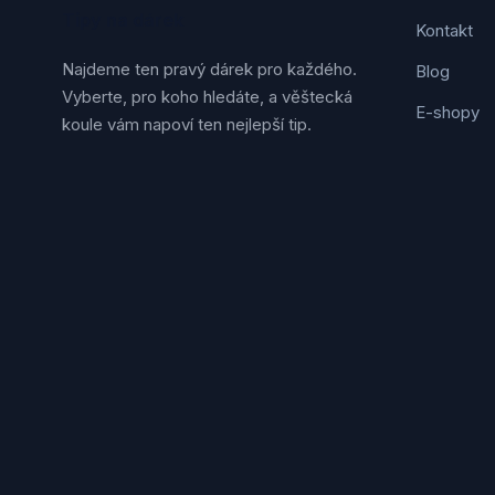
Jack Daniel's
Tipy na dárek
(19)
Kontakt
GOLDCOCK Whisky
(19)
Bartida
Najdeme ten pravý dárek pro každého.
(19)
Blog
Svach
(18)
Vyberte, pro koho hledáte, a věštecká
E-shopy
Arran
(18)
koule vám napoví ten nejlepší tip.
Hustopečská mandlárna
(18)
Angostura
(18)
Cinzano
(18)
Jelínek
(17)
Bairnsfather
(17)
New Grove
(17)
A.H. Riise
(17)
Garage22
(17)