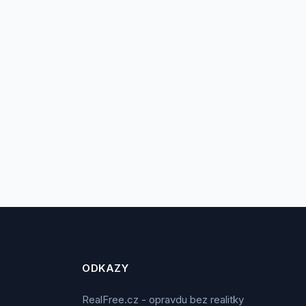
ODKAZY
RealFree.cz - opravdu bez realitky