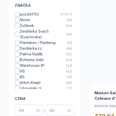
ZNAČKA
puzzleYOU
(17277)
Monin
(61)
Žufánek
(60)
Destilérka Svach
(56)
(Svachovka)
Plantation / Planteray
(51)
Destilerka.cz
(49)
Palírna Radlík
(47)
Bohemia Sekt
(43)
Warehouse #1
(43)
HS
(42)
BS
(41)
Anton Kaapl
(40)
Lihovarek.cz
(37)
Maison Sai
GALLI DISTILLERY
(35)
Coteaux d
CENA
BOHEMICA
(34)
Rudolf Jelínek
(34)
MAISON SAIN
–
Kč
Kč
Palírna Kuželov (U
(33)
439 Kč