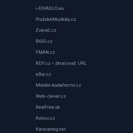
i-DIVADLO.eu
PražskéMuzikály.cz
Zveráč.cz
BIGG.cz
FMAN.cz
RDY.cz – zkracovač URL
eBar.cz
Mobilní-kadeřnictví.cz
Web-clever.cz
RealFree.sk
Kvízov.cz
Karavaning.net