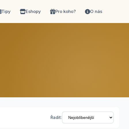
Tipy
Eshopy
Pro koho?
O nás
Řadit: