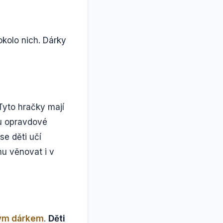
kolo nich. Dárky
Tyto hračky mají
ru opravdové
e děti učí
mu věnovat i v
lým dárkem
.
Děti