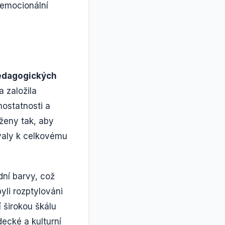
 emocionální
pedagogických
a založila
ostatnosti a
rženy tak, aby
ívaly k celkovému
dní barvy, což
yli rozptylováni
 širokou škálu
decké a kulturní