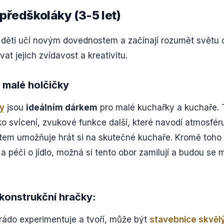
předškoláky (3-5 let)
děti učí novým dovednostem a začínají rozumět světu o
at jejich zvídavost a kreativitu.
 malé holčičky
y
jsou
ideálním dárkem
pro malé kuchařky a kuchaře. 
ko svícení, zvukové funkce další, které navodí atmosfé
em umožňuje hrát si na skutečné kuchaře. Kromě toho s
a péči o jídlo, možná si tento obor zamilují a budou se 
konstrukční hračky:
rádo experimentuje a tvoří, může být
stavebnice skvě