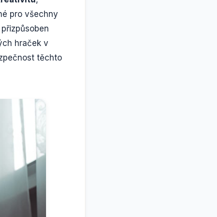
dné pro všechny
t přizpůsoben
ých hraček v
ezpečnost těchto