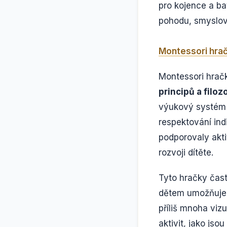
pro kojence a ba
pohodu, smyslov
Montessori hrač
Montessori hračk
principů a filo
výukový systém z
respektování ind
podporovaly akti
rozvoji dítěte.
Tyto hračky čast
dětem umožňuje s
příliš mnoha viz
aktivit, jako js