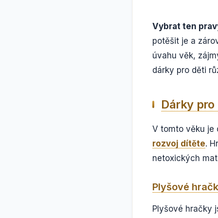
Vybrat ten prav
potěšit je a záro
úvahu věk, zájmy
dárky pro děti rů
Dárky pro 
V tomto věku je 
rozvoj dítěte
. H
netoxických mate
Plyšové hračk
Plyšové hračky j