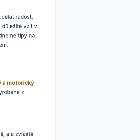
udělat radost,
 důležité vzít v
ídneme tipy na
ení.
 a motorický
yrobené z
, ale zvláště