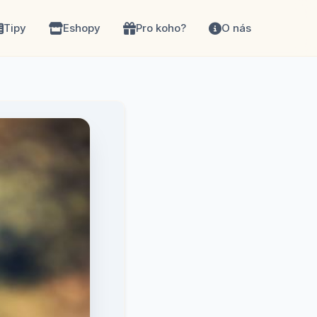
Tipy
Eshopy
Pro koho?
O nás