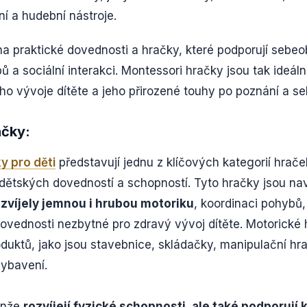
í a hudební nástroje.
na praktické dovednosti a hračky, které podporují sebeo
ů a sociální interakci. Montessori hračky jsou tak ideál
ho vývoje dítěte a jeho přirozené touhy po poznání a s
ačky:
y pro děti
představují jednu z klíčových kategorií hrače
 dětských dovedností a schopností. Tyto hračky jsou na
ozvíjely jemnou i hrubou motoriku
, koordinaci pohybů,
dovednosti nezbytné pro zdravý vývoj dítěte. Motorické 
oduktů, jako jsou stavebnice, skládačky, manipulační h
vybavení.
enže
rozvíjejí fyzické schopnosti, ale také podporují k