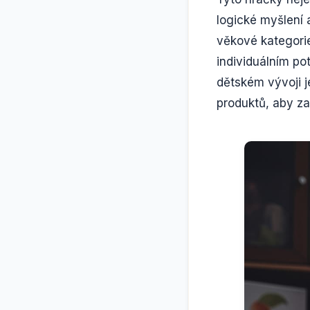
logické myšlení 
věkové kategorie
individuálním p
dětském vývoji j
produktů, aby zaj