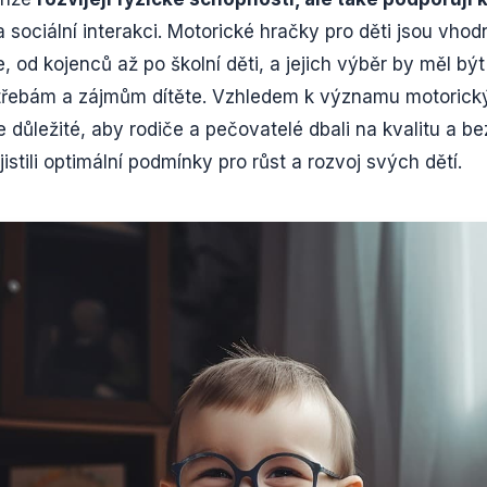
a sociální interakci. Motorické hračky pro děti jsou vho
, od kojenců až po školní děti, a jejich výběr by měl bý
otřebám a zájmům dítěte. Vzhledem k významu motorick
e důležité, aby rodiče a pečovatelé dbali na kvalitu a b
istili optimální podmínky pro růst a rozvoj svých dětí.