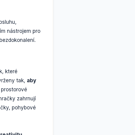
bsluhu,
ním nástrojem pro
ebezdokonalení.
k, které
vrženy tak,
aby
 prostorové
hračky zahrnují
račky, pohybové
reativitu
,