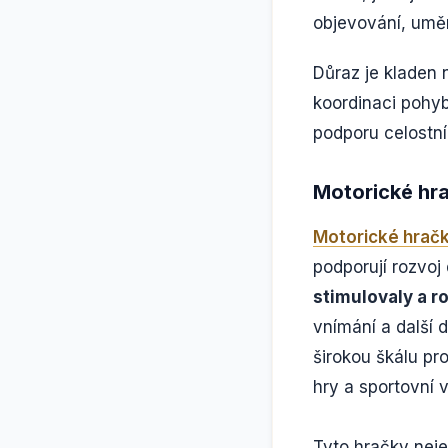
objevování, uměn
Důraz je kladen 
koordinaci pohyb
podporu celostní
Motorické hr
Motorické hračk
podporují rozvoj
stimulovaly a r
vnímání a další 
širokou škálu pr
hry a sportovní 
Tyto hračky nej