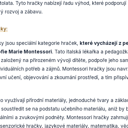
tolata. Tyto hračky nabízejí řadu výhod, které podporují
ý rozvoj a zábavu.
ky:
y jsou speciální kategorie hraček,
které vycházejí z 
zofie Marie Montessori
. Tato italská lékařka a pedagožk
aložený na přirozeném vývoji dítěte, podpoře jeho sam
ividuálních potřeb a zájmů. Montessori hračky jsou nav
vní učení, objevování a zkoumání prostředí, a tím přisp
o využívají přírodní materiály, jednoduché tvary a zákla
oustředit se na podstatu učebního materiálu, aniž by b
uálními a zvukovými podněty. Montessori hračky zahrnují
ou senzorické hračky, jazykové materiály, matematika, vě