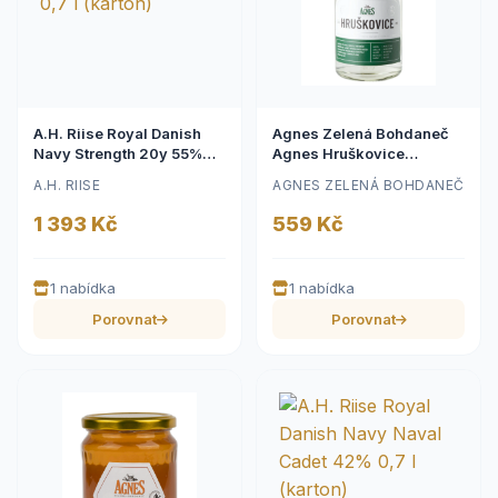
A.H. Riise Royal Danish
Agnes Zelená Bohdaneč
Navy Strength 20y 55%
Agnes Hruškovice
0,7 l (karton)
Muškatelka (kosher) 45%
A.H. RIISE
AGNES ZELENÁ BOHDANEČ
0,5l
1 393 Kč
559 Kč
1 nabídka
1 nabídka
Porovnat
Porovnat