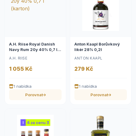
A.H. Riise Royal Danish
Anton Kaapl Borůvkový
Navy Rum 20y 40% 0,7 l
likér 28% 0,2l
(karton)
A.H. RIISE
ANTON KAAPL
1 055 Kč
279 Kč
1 nabídka
1 nabídka
Porovnat
Porovnat