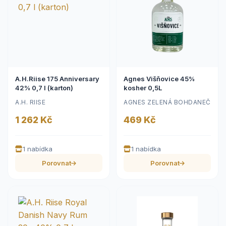
A.H.Riise 175 Anniversary
Agnes Višňovice 45%
42% 0,7 l (karton)
kosher 0,5L
A.H. RIISE
AGNES ZELENÁ BOHDANEČ
1 262 Kč
469 Kč
1 nabídka
1 nabídka
Porovnat
Porovnat