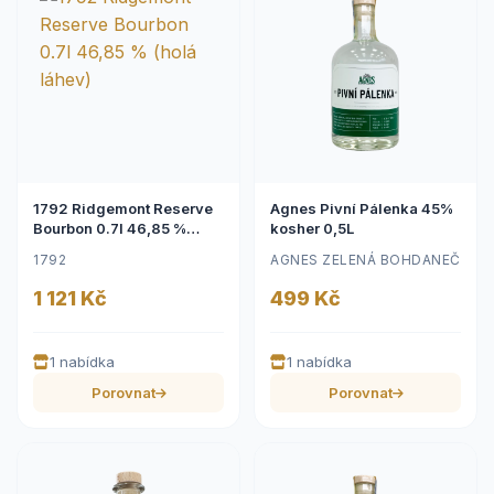
1792 Ridgemont Reserve
Agnes Pivní Pálenka 45%
Bourbon 0.7l 46,85 %
kosher 0,5L
(holá láhev)
1792
AGNES ZELENÁ BOHDANEČ
1 121 Kč
499 Kč
1 nabídka
1 nabídka
Porovnat
Porovnat