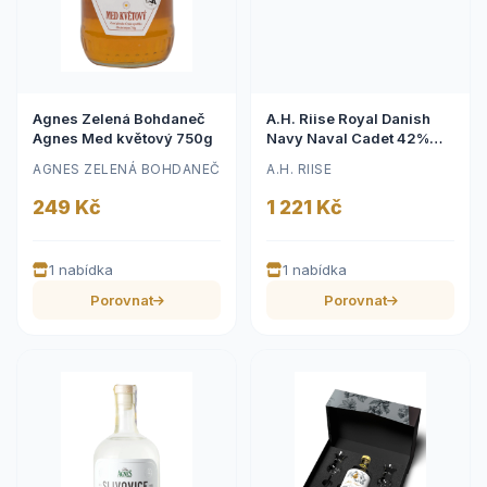
Agnes Zelená Bohdaneč
A.H. Riise Royal Danish
Agnes Med květový 750g
Navy Naval Cadet 42%
0,7 l (karton)
AGNES ZELENÁ BOHDANEČ
A.H. RIISE
249 Kč
1 221 Kč
1 nabídka
1 nabídka
Porovnat
Porovnat