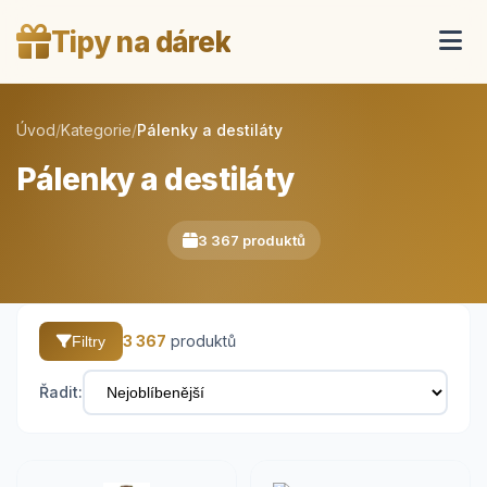
Tipy na dárek
Úvod
/
Kategorie
/
Pálenky a destiláty
Pálenky a destiláty
3 367 produktů
3 367
produktů
Filtry
Řadit: