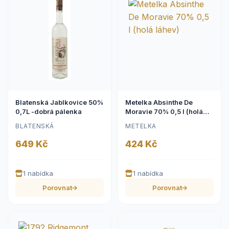
Blatenská Jablkovice 50%
Metelka Absinthe De
0,7L -dobrá pálenka
Moravie 70% 0,5 l (holá
láhev)
BLATENSKÁ
METELKA
649 Kč
424 Kč
1 nabídka
1 nabídka
Porovnat
Porovnat