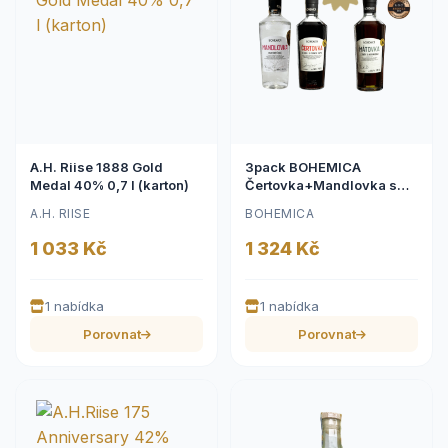
A.H. Riise 1888 Gold
3pack BOHEMICA
Medal 40% 0,7 l (karton)
Čertovka+Mandlovka s
33% slevou na Mátovku
A.H. RIISE
BOHEMICA
1 033 Kč
1 324 Kč
1 nabídka
1 nabídka
Porovnat
Porovnat