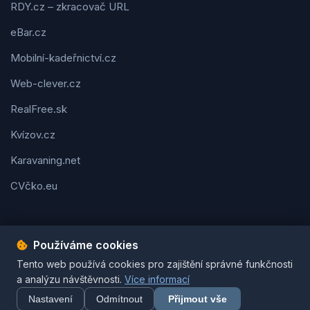
RDY.cz – zkracovač URL
eBar.cz
Mobilní-kadeřnictví.cz
Web-clever.cz
RealFree.sk
Kvízov.cz
Karavaning.net
CVčko.eu
Používáme cookies
Podmínky použití
Ochrana osobních údajů
Cookies
Tento web používá cookies pro zajištění správné funkčnosti
© 2026 Tipy-na-dárek.cz. Všechna práva vyhrazena. | Vytvořil
a analýzu návštěvnosti.
Více informací
Pavel Jirouš
Nastavení
Odmítnout
Přijmout vše