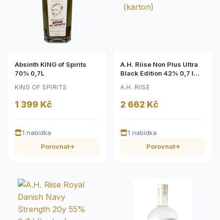
Absinth KING of Spirits
A.H. Riise Non Plus Ultra
70% 0,7L
Black Edition 42% 0,7 l
(karton)
KING OF SPIRITS
A.H. RIISE
1 399 Kč
2 662 Kč
1 nabídka
1 nabídka
Porovnat
Porovnat