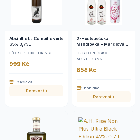
Absinthe La Corneille verte
2xHustopečská
65% 0,75L
Mandlovka + Mandlová
limonáda 250ml
L´OR SPECIAL DRINKS
HUSTOPEČSKÁ
MANDLÁRNA
999 Kč
858 Kč
1 nabídka
1 nabídka
Porovnat
Porovnat