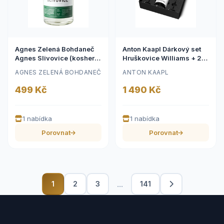
Agnes Zelená Bohdaneč
Anton Kaapl Dárkový set
Agnes Slivovice (kosher)
Hruškovice Williams + 2
45% 0,5l
skleničky
AGNES ZELENÁ BOHDANEČ
ANTON KAAPL
499 Kč
1 490 Kč
1 nabídka
1 nabídka
Porovnat
Porovnat
...
1
2
3
141