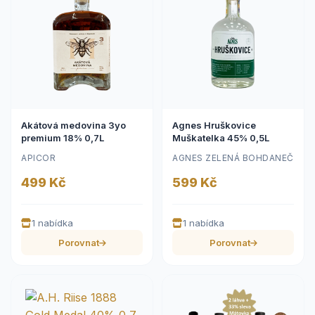
Akátová medovina 3yo
Agnes Hruškovice
premium 18% 0,7L
Muškatelka 45% 0,5L
APICOR
AGNES ZELENÁ BOHDANEČ
499 Kč
599 Kč
1 nabídka
1 nabídka
Porovnat
Porovnat