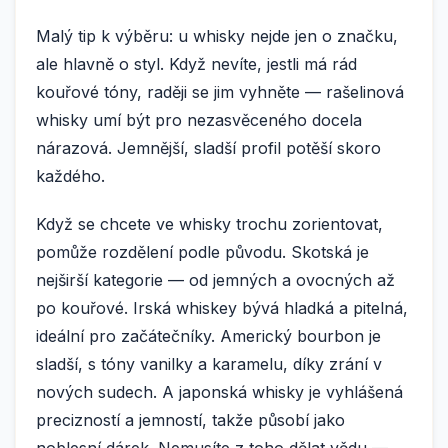
Malý tip k výběru: u whisky nejde jen o značku,
ale hlavně o styl. Když nevíte, jestli má rád
kouřové tóny, raději se jim vyhněte — rašelinová
whisky umí být pro nezasvěceného docela
nárazová. Jemnější, sladší profil potěší skoro
každého.
Když se chcete ve whisky trochu zorientovat,
pomůže rozdělení podle původu. Skotská je
nejširší kategorie — od jemných a ovocných až
po kouřové. Irská whiskey bývá hladká a pitelná,
ideální pro začátečníky. Americký bourbon je
sladší, s tóny vanilky a karamelu, díky zrání v
nových sudech. A japonská whisky je vyhlášená
precizností a jemností, takže působí jako
noblesní dárek. Nemusíte z toho dělat vědu —