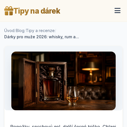
Tipy na dárek
Úvod
/
Blog
/
Tipy a recenze
/
Dárky pro muže 2026: whisky, rum a...
Ponožky, sprchový gel, další černé tričko. Chlapi