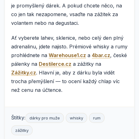
je promyšlený dárek. A pokud chcete něco, na
co jen tak nezapomene, vsaďte na zážitek za
volantem nebo na degustaci.
Ať vyberete lahev, sklenice, nebo celý den plný
adrenalinu, jdete najisto. Prémiové whisky a rumy
prohlédnete na
Warehouse1.cz
a
4bar.cz
, české
pálenky na
Destilerce.cz
a zážitky na
Zážitky.cz
. Hlavní je, aby z dárku byla vidět
trocha přemýšlení — to ocení každý chlap víc
než cenu na účtence.
Štítky:
dárky pro muže
whisky
rum
zážitky