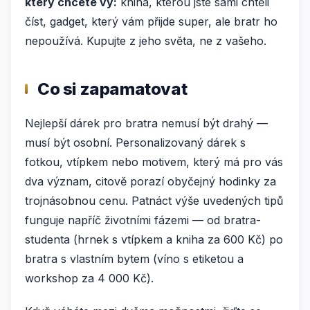
který chcete vy:
kniha, kterou jste sami chtěli
číst, gadget, který vám přijde super, ale bratr ho
nepoužívá. Kupujte z jeho světa, ne z vašeho.
Co si zapamatovat
Nejlepší dárek pro bratra nemusí být drahý —
musí být osobní. Personalizovaný dárek s
fotkou, vtípkem nebo motivem, který má pro vás
dva význam, citově porazí obyčejný hodinky za
trojnásobnou cenu. Patnáct výše uvedených tipů
funguje napříč životními fázemi — od bratra-
studenta (hrnek s vtípkem a kniha za 600 Kč) po
bratra s vlastním bytem (víno s etiketou a
workshop za 4 000 Kč).