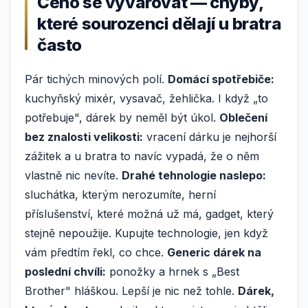
Čeho se vyvarovat — chyby,
které sourozenci dělají u bratra
často
Pár tichých minových polí.
Domácí spotřebiče:
kuchyňský mixér, vysavač, žehlička. I když „to
potřebuje", dárek by neměl být úkol.
Oblečení
bez znalosti velikosti:
vracení dárku je nejhorší
zážitek a u bratra to navíc vypadá, že o něm
vlastně nic nevíte.
Drahé tehnologie naslepo:
sluchátka, kterým nerozumíte, herní
příslušenství, které možná už má, gadget, který
stejně nepoužije. Kupujte technologie, jen když
vám předtím řekl, co chce.
Generic dárek na
poslední chvíli:
ponožky a hrnek s „Best
Brother" hláškou. Lepší je nic než tohle.
Dárek,