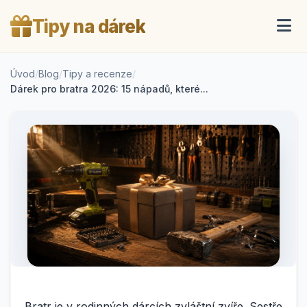
Tipy na dárek
Úvod
/
Blog
/
Tipy a recenze
/
Dárek pro bratra 2026: 15 nápadů, které...
Bratr je v rodinných dárcích zvláštní zvíře. Sestře