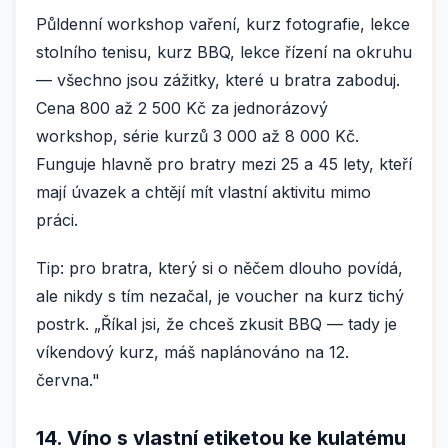
Půldenní workshop vaření, kurz fotografie, lekce
stolního tenisu, kurz BBQ, lekce řízení na okruhu
— všechno jsou zážitky, které u bratra zaboduj.
Cena 800 až 2 500 Kč za jednorázový
workshop, série kurzů 3 000 až 8 000 Kč.
Funguje hlavně pro bratry mezi 25 a 45 lety, kteří
mají úvazek a chtějí mít vlastní aktivitu mimo
práci.
Tip: pro bratra, který si o něčem dlouho povídá,
ale nikdy s tím nezačal, je voucher na kurz tichý
postrk. „Říkal jsi, že chceš zkusit BBQ — tady je
víkendový kurz, máš naplánováno na 12.
června."
14. Víno s vlastní etiketou ke kulatému