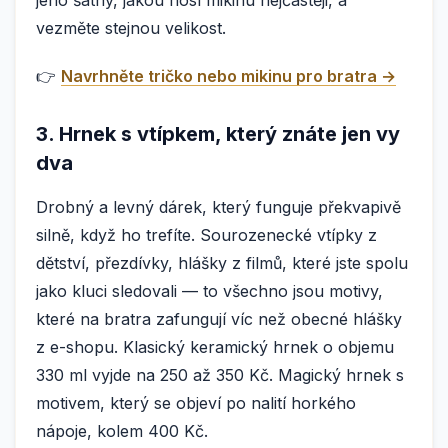
jeho šatny, jakou nosí mikinu nejčastěji, a
vezměte stejnou velikost.
👉
Navrhněte tričko nebo mikinu pro bratra →
3. Hrnek s vtípkem, který znáte jen vy
dva
Drobný a levný dárek, který funguje překvapivě
silně, když ho trefíte. Sourozenecké vtípky z
dětství, přezdívky, hlášky z filmů, které jste spolu
jako kluci sledovali — to všechno jsou motivy,
které na bratra zafungují víc než obecné hlášky
z e-shopu. Klasický keramický hrnek o objemu
330 ml vyjde na 250 až 350 Kč. Magický hrnek s
motivem, který se objeví po nalití horkého
nápoje, kolem 400 Kč.