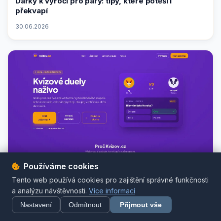
Dárky k výročí pro páry: tipy, které potěší i
překvapí
30.06.2026
Používáme cookies
Kvízov.cz: vědomostní kvízové duely 1 na 1 online a
Tento web používá cookies pro zajištění správné funkčnosti
zdarma
a analýzu návštěvnosti.
Více informací
Nastavení
Odmítnout
Přijmout vše
27.06.2026