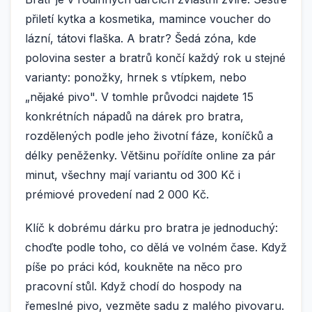
přiletí kytka a kosmetika, mamince voucher do
lázní, tátovi flaška. A bratr? Šedá zóna, kde
polovina sester a bratrů končí každý rok u stejné
varianty: ponožky, hrnek s vtípkem, nebo
„nějaké pivo". V tomhle průvodci najdete 15
konkrétních nápadů na dárek pro bratra,
rozdělených podle jeho životní fáze, koníčků a
délky peněženky. Většinu pořídíte online za pár
minut, všechny mají variantu od 300 Kč i
prémiové provedení nad 2 000 Kč.
Klíč k dobrému dárku pro bratra je jednoduchý:
choďte podle toho, co dělá ve volném čase. Když
píše po práci kód, koukněte na něco pro
pracovní stůl. Když chodí do hospody na
řemeslné pivo, vezměte sadu z malého pivovaru.