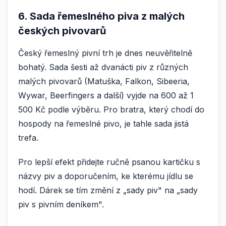
6. Sada řemeslného piva z malých
českých pivovarů
Český řemeslný pivní trh je dnes neuvěřitelně
bohatý. Sada šesti až dvanácti piv z různých
malých pivovarů (Matuška, Falkon, Sibeeria,
Wywar, Beerfingers a další) vyjde na 600 až 1
500 Kč podle výběru. Pro bratra, který chodí do
hospody na řemeslné pivo, je tahle sada jistá
trefa.
Pro lepší efekt přidejte ručně psanou kartičku s
názvy piv a doporučením, ke kterému jídlu se
hodí. Dárek se tím změní z „sady piv" na „sady
piv s pivním deníkem".