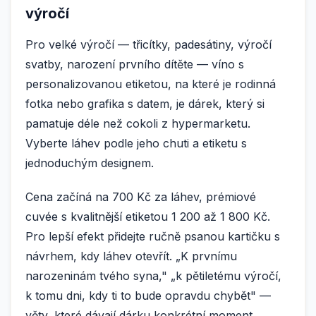
výročí
Pro velké výročí — třicítky, padesátiny, výročí
svatby, narození prvního dítěte — víno s
personalizovanou etiketou, na které je rodinná
fotka nebo grafika s datem, je dárek, který si
pamatuje déle než cokoli z hypermarketu.
Vyberte láhev podle jeho chuti a etiketu s
jednoduchým designem.
Cena začíná na 700 Kč za láhev, prémiové
cuvée s kvalitnější etiketou 1 200 až 1 800 Kč.
Pro lepší efekt přidejte ručně psanou kartičku s
návrhem, kdy láhev otevřít. „K prvnímu
narozeninám tvého syna," „k pětiletému výročí,
k tomu dni, kdy ti to bude opravdu chybět" —
věty, které dávají dárku konkrétní moment.