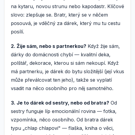
na kytaru, novou strunu nebo kapodastr. Klíčové
slovo: zlepšuje se. Bratr, který se v něčem
posouvá, je vděčný za dárek, který mu tu cestu
posílí.
2. Žije sám, nebo s partnerkou?
Když žije sám,
dárky do domácnosti chybí — kvalitní deka,
polštář, dekorace, kterou si sám nekoupí. Když
má partnerku, je dárek do bytu složitější (její vkus
může převálcovat ten jeho), takže se vyplatí
vsadit na něco osobního pro něj samotného.
3. Je to dárek od sestry, nebo od bratra?
Od
sestry funguje líp emocionální rovina — fotka,
vzpomínka, něco osobního. Od bratra dárek
typu „chlap chlapovi" — flaška, kniha o věci,