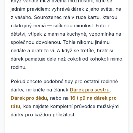
Když váháte mezi dvěma možnostmi, řiďte se
jedním pravidlem: vyhrává dárek z jeho světa, ne
z vašeho. Sourozenec má v ruce kartu, kterou
nikdo jiný nemá — sdílenou minulost. Foto z
dětství, vtípek z mámina kuchyně, vzpomínka na
společnou dovolenou. Tohle nikomu jinému
nedáte a bratr to ví. A když se trefíte, bratr si
dárek pamatuje déle než cokoli od kohokoli mimo
rodinu.
Pokud chcete podobné tipy pro ostatní rodinné
dárky, mrkněte na článek
Dárek pro sestru
,
Dárek pro dědu
, nebo na
16 tipů na dárek pro
tátu
, kde najdete kompletní průvodce mužskými
dárky pro každou příležitost.