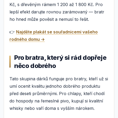
Kč, s dřevěným rámem 1 200 až 1 800 Kč. Pro
lepší efekt darujte rovnou zarámovaný — bratr
ho hned může pověsit a nemusí to řešit.
👉
Najděte plakát se souřadnicemi vašeho
rodného domu →
Pro bratra, který si rád dopřeje
něco dobrého
Tato skupina dárků funguje pro bratry, kteří už si
umí ocenit kvalitu jednoho dobrého produktu
před deseti průměrnými. Pro chlapy, kteří chodí
do hospody na řemeslné pivo, kupují si kvalitní
whisky nebo vaří doma s vyšším nárokem.