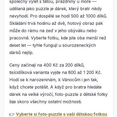
společný výlet s tátou, prázdniny u moře —
udělaná jako puzzle je dárek, který bratr nikdy
nevyhodí. Pro dospělé se hodí 500 až 1000 dílků.
Skládání trvá hodinu až dvě, hotový obraz pak
může do rámu na zeď v jeho obýváku nebo
pracovně. Vyberte fotku, kde jste oba menší než
deset let — tyhle fungují u sourozeneckých
dárků nejlíp.
Ceny začínají na 400 Kč za 200 dílků,
tisícidílková varianta vyjde na 800 až 1 200 Kč.
Hodí se k narozeninám, k Vánocům i jen tak,
když chcete potěšit. A když pro bratra hledáte
dárek na velké výročí, foto-puzzle z dětské fotky
bije skoro všechny ostatní možnosti.
👉
Vyberte si foto-puzzle s vaší dětskou fotkou