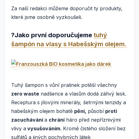
Za naší redakci můžeme doporučit ty produkty,
které jsme osobně vyzkoušeli.
?Jako první doporučujeme
tuhý
šampón na vlasy s Habešským olejem.
Tuhý šampon s vůní pralinek potěší všechny
zero waste
nadšence a vlasům dodá zářivý lesk.
Receptura s jílovými minerály, šetrnými tenzidy a
habešským olejem bohatě
pění,
působí
proti
zacuchávání
a
chrání
háro před nepříznivými
vlivy a
vysušováním
. Kromě čistého složení bez
sulfátů a jiných pochybných látek