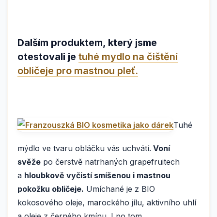
Dalším produktem, který jsme
otestovali je
tuhé mydlo na čištění
obličeje pro mastnou pleť.
Tuhé
mýdlo ve tvaru obláčku vás uchvátí.
Voní
svěže
po čerstvě natrhaných grapefruitech
a
hloubkově vyčistí smíšenou i mastnou
pokožku obličeje.
Umíchané je z BIO
kokosového oleje, marockého jílu, aktivního uhlí
a oleje z černého kmínu. I po tom