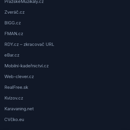
PražskéMuzikály.cz
Zveráč.cz
BIGG.cz
FMAN.cz
RDY.cz – zkracovač URL
eBar.cz
Mobilní-kadeřnictví.cz
Web-clever.cz
RealFree.sk
Kvízov.cz
Karavaning.net
CVčko.eu