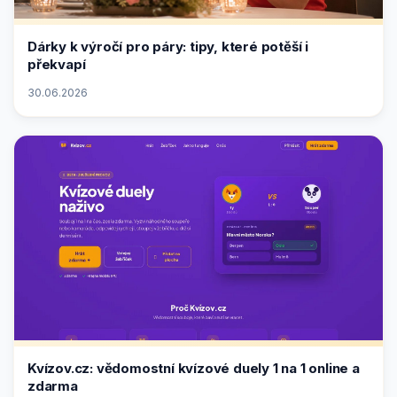
Dárky k výročí pro páry: tipy, které potěší i
překvapí
30.06.2026
Kvízov.cz: vědomostní kvízové duely 1 na 1 online a
zdarma