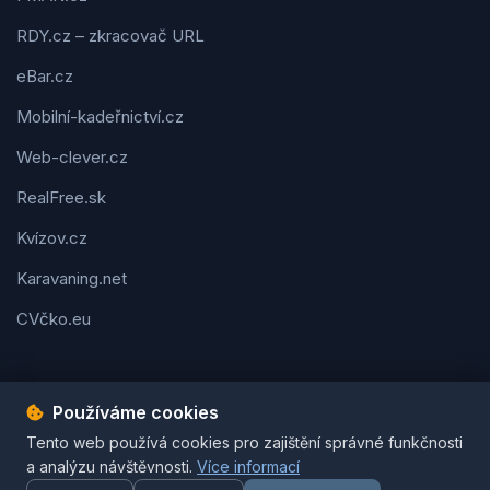
RDY.cz – zkracovač URL
eBar.cz
Mobilní-kadeřnictví.cz
Web-clever.cz
RealFree.sk
Kvízov.cz
Karavaning.net
CVčko.eu
Používáme cookies
Podmínky použití
Ochrana osobních údajů
Cookies
Tento web používá cookies pro zajištění správné funkčnosti
© 2026 Tipy-na-dárek.cz. Všechna práva vyhrazena. | Vytvořil
a analýzu návštěvnosti.
Více informací