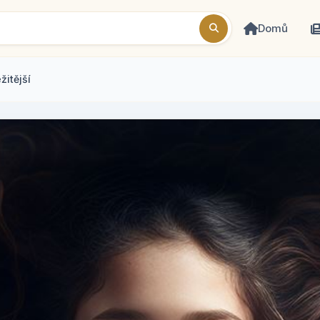
Domů
žitější