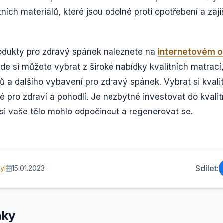
ních materiálů, které jsou odolné proti opotřebení a zaji
odukty pro zdravý spánek naleznete na
internetovém 
kde si můžete vybrat z široké nabídky kvalitních matrací,
ů a dalšího vybavení pro zdravý spánek. Vybrat si kvali
té pro zdraví a pohodlí. Je nezbytné investovat do kvali
si vaše tělo mohlo odpočinout a regenerovat se.
Sdílet:
yl
15.01.2023
nky