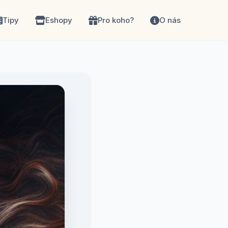
Tipy
Eshopy
Pro koho?
O nás