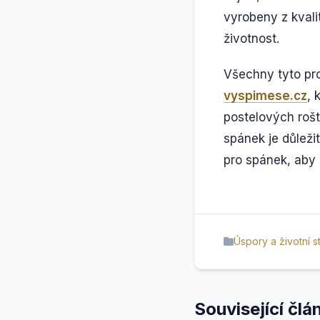
vyrobeny z kvalit
životnost.
Všechny tyto pr
vyspimese.cz
, 
postelových rošt
spánek je důleži
pro spánek, aby 
Úspory a životní st
Související člá