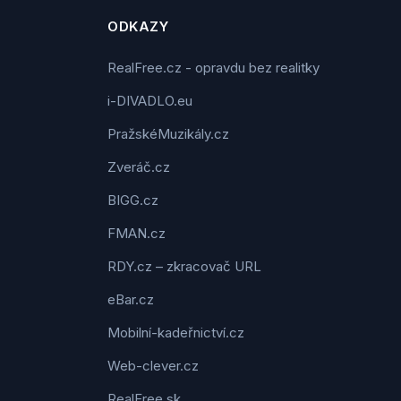
ODKAZY
RealFree.cz - opravdu bez realitky
i-DIVADLO.eu
PražskéMuzikály.cz
Zveráč.cz
BIGG.cz
FMAN.cz
RDY.cz – zkracovač URL
eBar.cz
Mobilní-kadeřnictví.cz
Web-clever.cz
RealFree.sk