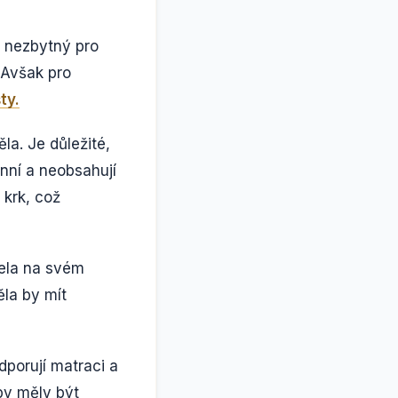
e nezbytný pro
. Avšak pro
ty.
la. Je důležité,
nní a neobsahují
 krk, což
žela na svém
ěla by mít
dporují matraci a
 by měly být