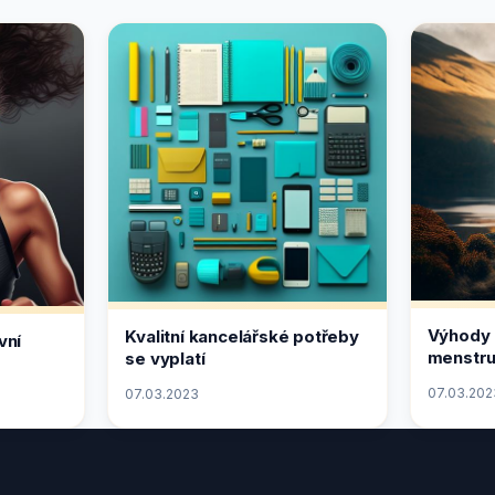
Výhody 
Kvalitní kancelářské potřeby
vní
menstru
se vyplatí
07.03.202
07.03.2023