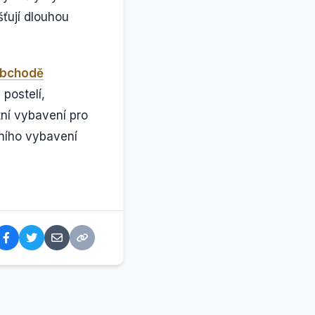
šťují dlouhou
obchodě
 postelí,
tní vybavení pro
tního vybavení