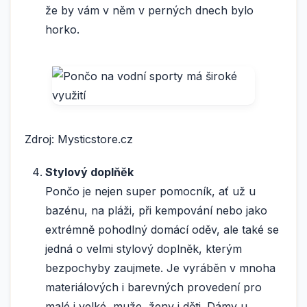
že by vám v něm v perných dnech bylo
horko.
Zdroj: Mysticstore.cz
Stylový doplňěk
Pončo je nejen super pomocník, ať už u
bazénu, na pláži, při kempování nebo jako
extrémně pohodlný domácí oděv, ale také se
jedná o velmi stylový doplněk, kterým
bezpochyby zaujmete. Je vyráběn v mnoha
materiálových i barevných provedení pro
malé i velké, muže, ženy i děti. Dámy u