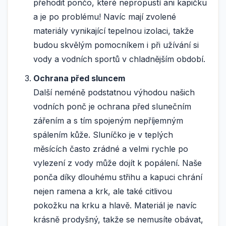
přehodit pončo, které nepropustí ani kapičku
a je po problému! Navíc mají zvolené
materiály vynikající tepelnou izolaci, takže
budou skvělým pomocníkem i při užívání si
vody a vodních sportů v chladnějším období.
Ochrana před sluncem
Další neméně podstatnou výhodou našich
vodních ponč je ochrana před slunečním
zářením a s tím spojeným nepříjemným
spálením kůže. Sluníčko je v teplých
měsících často zrádné a velmi rychle po
vylezení z vody může dojít k popálení. Naše
ponča díky dlouhému střihu a kapuci chrání
nejen ramena a krk, ale také citlivou
pokožku na krku a hlavě. Materiál je navíc
krásně prodyšný, takže se nemusíte obávat,