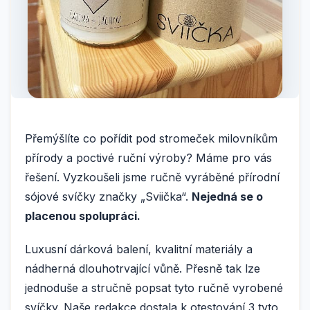
Přemýšlíte co pořídit pod stromeček milovníkům
přírody a poctivé ruční výroby? Máme pro vás
řešení. Vyzkoušeli jsme ručně vyráběné přírodní
sójové svíčky značky „Sviička“.
Nejedná se o
placenou spolupráci.
Luxusní dárková balení, kvalitní materiály a
nádherná dlouhotrvající vůně. Přesně tak lze
jednoduše a stručně popsat tyto ručně vyrobené
svíčky. Naše redakce dostala k otestování 3 tyto