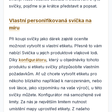
svíčky, pojďme si je krátce představit a popsat.
Vlastní personifikovaná svíčka na
míru
Při koupi svíčky jako dárek zajisté oceníte
možnost vytvořit si vlastní etiketu. Přesně to vám
nabízí Sviička u jejich produktové vlajkové lodi.
Díky
konfigurátoru
, který u objednávky tohoto
produktu si etiketu svíčky přizpůsobíte vlastním
požadavkům. Ať už chcete vytvořit etiketu pro
někoho blízkého například k narozeninám, nebo
své lásce, jako vzpomínku na vaše výročí, u této
svíčky můžete. Konfigurátor má samozřejmě své
limity. Za nás je největším limitem nutnost
umístění mapy uprostřed etikety. Z našeho