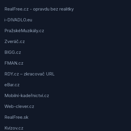
RealFree.cz - opravdu bez realitky
i-DIVADLO.eu
PražskéMuzikály.cz
Zveráč.cz
BIGG.cz
FMAN.cz
RDY.cz – zkracovač URL
eBar.cz
Mobilní-kadeřnictví.cz
Web-clever.cz
RealFree.sk
Kvízov.cz