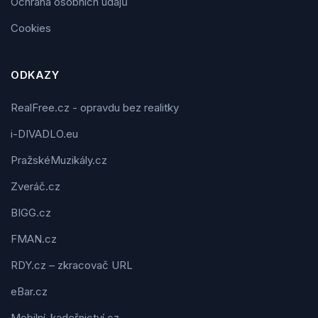
Ochrana osobních údajů
Cookies
ODKAZY
RealFree.cz - opravdu bez realitky
i-DIVADLO.eu
PražskéMuzikály.cz
Zveráč.cz
BIGG.cz
FMAN.cz
RDY.cz – zkracovač URL
eBar.cz
Mobilní-kadeřnictví.cz