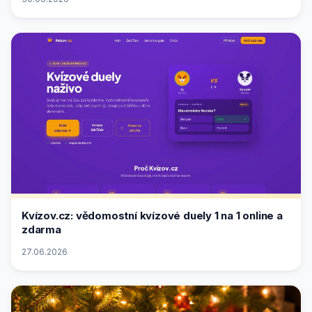
Kvízov.cz: vědomostní kvízové duely 1 na 1 online a
zdarma
27.06.2026