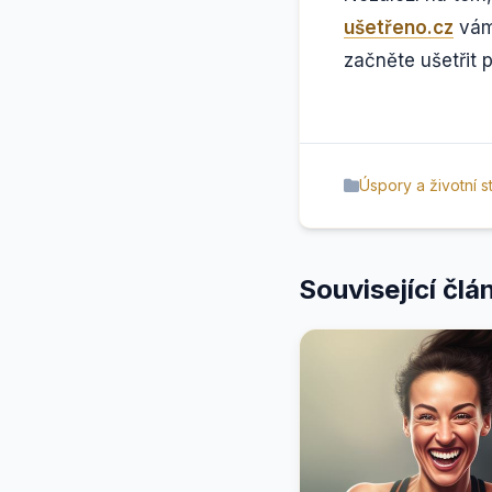
ušetřeno.cz
vám 
začněte ušetřit 
Úspory a životní st
Související člá