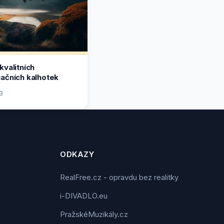
kvalitních
ačních kalhotek
3
ODKAZY
RealFree.cz - opravdu bez realitky
i-DIVADLO.eu
PražskéMuzikály.cz