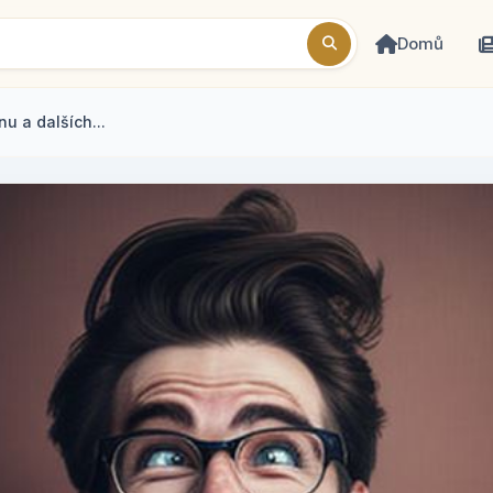
Domů
nu a dalších...