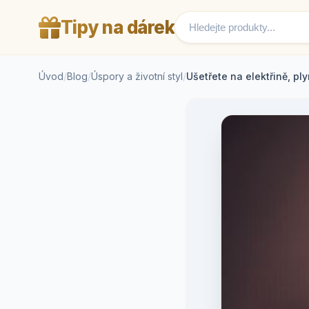
Tipy na dárek
Úvod
/
Blog
/
Úspory a životní styl
/
Ušetřete na elektřině, ply