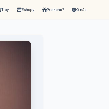
Tipy
Eshopy
Pro koho?
O nás