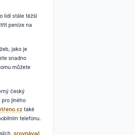
lidí stále těžší
třit peníze na
eb, jako je
žete snadno
 tomu můžete
měrný český
 pro jiného
etřeno.cz
také
obilním telefonu.
ajích,
srovnávač