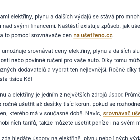
mi elektřiny, plynu a dalších výdajů se stává pro mnoho 
u nad svými financemi. Naštěstí existuje způsob, jak uše
, a to pomocí srovnávače cen
na ušetřeno.cz
.
umožňuje srovnávat ceny elektřiny, plynu a dalších služ
nosti nebo povinné ručení pro vaše auto. Díky tomu mů
ůzných dodavatelů a vybrat ten nejlevnější. Ročně díky
sta tisíce Kč!
nu a elektřiny je jedním z největších zdrojů úspor. Prů
očně ušetřit až desítky tisíc korun, pokud se rozhodne
ten, kterého má v současné době. Navíc,
srovnávač uš
mobilních tarifů, takže můžete ušetřit peníze i na svém m
 zda hledáte úspory na elektřině, plynu nebo jiných výd