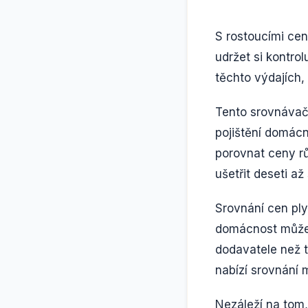
S rostoucími cena
udržet si kontrol
těchto výdajích
Tento srovnávač 
pojištění domác
porovnat ceny r
ušetřit deseti až 
Srovnání cen ply
domácnost může r
dodavatele než 
nabízí srovnání 
Nezáleží na tom,