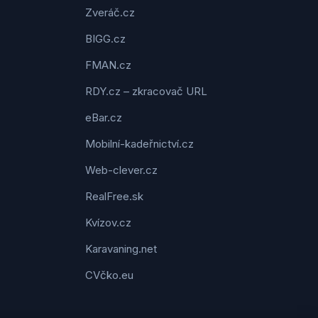
Zveráč.cz
BIGG.cz
FMAN.cz
RDY.cz – zkracovač URL
eBar.cz
Mobilní-kadeřnictví.cz
Web-clever.cz
RealFree.sk
Kvízov.cz
Karavaning.net
CVčko.eu