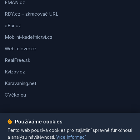
FMAN.cz
RDY.cz – zkracovač URL
eBar.cz
Mobilní-kadeřnictví.cz
Web-clever.cz
RealFree.sk
Kvízov.cz
Karavaning.net
CVčko.eu
Používáme cookies
Podmínky použití
Ochrana osobních údajů
Cookies
Tento web používá cookies pro zajištění správné funkčnosti
© 2026 Tipy-na-dárek.cz. Všechna práva vyhrazena. | Vytvořil
a analýzu návštěvnosti.
Více informací