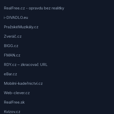
RealFree.cz - opravdu bez realitky
i-DIVADLO.eu
PražskéMuzikály.cz
Zveráč.cz
BIGG.cz
FMAN.cz
RDY.cz – zkracovač URL
eBar.cz
Mobilní-kadeřnictví.cz
Web-clever.cz
RealFree.sk
Kvízov.cz