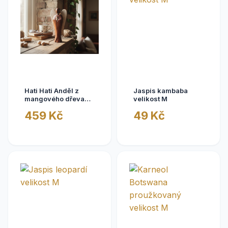
Hati Hati Anděl z
Jaspis kambaba
mangového dřeva
velikost M
20cm II
459 Kč
49 Kč