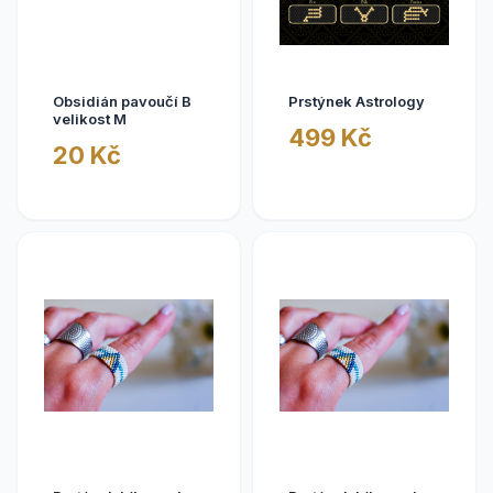
Obsidián pavoučí B
Prstýnek Astrology
velikost M
499 Kč
20 Kč