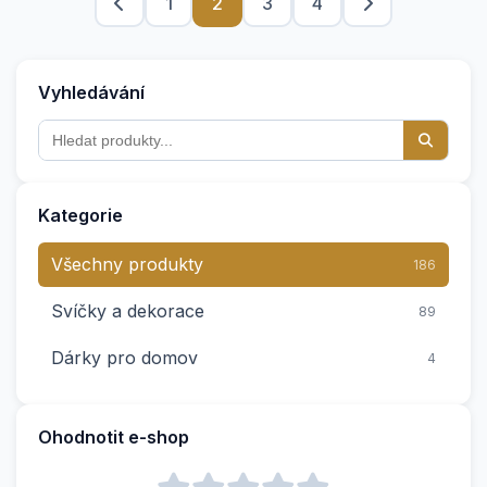
1
2
3
4
Vyhledávání
Kategorie
Všechny produkty
186
Svíčky a dekorace
89
Dárky pro domov
4
Ohodnotit e-shop