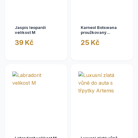
Jaspis leopardí
Karneol Botswana
velikost M
proužkovaný
velikost M
39 Kč
25 Kč