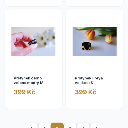
Prstýnek černo
Prstýnek Freya
zeleno modrý M
velikost S
399 Kč
399 Kč