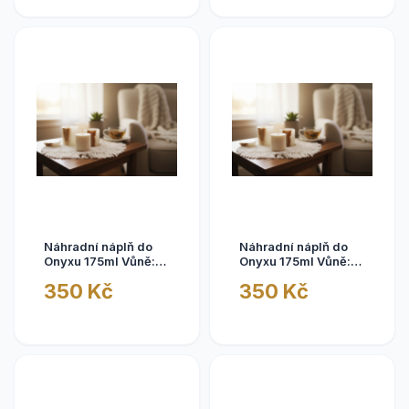
Náhradní náplň do
Náhradní náplň do
Onyxu 175ml Vůně:
Onyxu 175ml Vůně:
Jahoda s černým
Kadidlo s Myrhou
350 Kč
350 Kč
rybízem