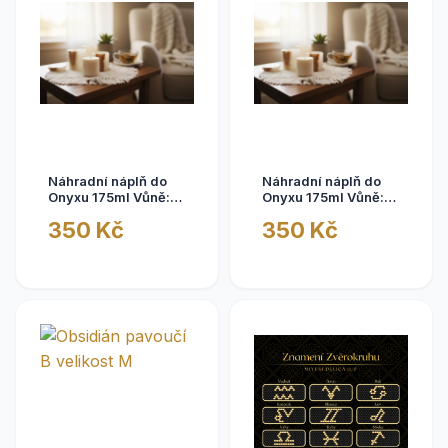
Náhradní náplň do
Náhradní náplň do
Onyxu 175ml Vůně:
Onyxu 175ml Vůně:
Mango s Limetkou
Švestka, Růže,
350 Kč
350 Kč
Pačuli