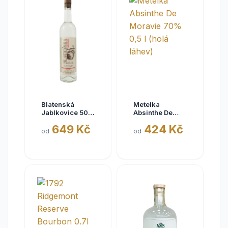
Blatenská
Metelka
Jablkovice 50%
Absinthe De
0,7L -dobrá
Moravie 70%
649 Kč
424 Kč
pálenka
0,5 l (holá
od
od
láhev)