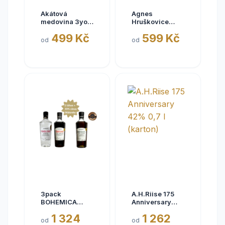
Akátová
Agnes
medovina 3yo
Hruškovice
premium 18%
Muškatelka
499 Kč
599 Kč
0,7L
45% 0,5L
od
od
3pack
A.H.Riise 175
BOHEMICA
Anniversary
Čertovka+Mandlovka
42% 0,7 l
1 324
1 262
s 33% slevou
(karton)
od
od