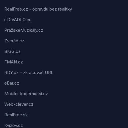
RealFree.cz - opravdu bez realitky
i-DIVADLO.eu
PražskéMuzikály.cz
Zveráč.cz
BIGG.cz
FMAN.cz
RDY.cz – zkracovač URL
eBar.cz
Mobilní-kadeřnictví.cz
Web-clever.cz
RealFree.sk
Kvízov.cz