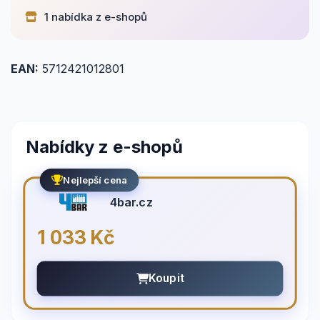
1 nabídka z e-shopů
EAN:
5712421012801
Nabídky z e-shopů
Nejlepší cena
4bar.cz
1 033 Kč
Koupit