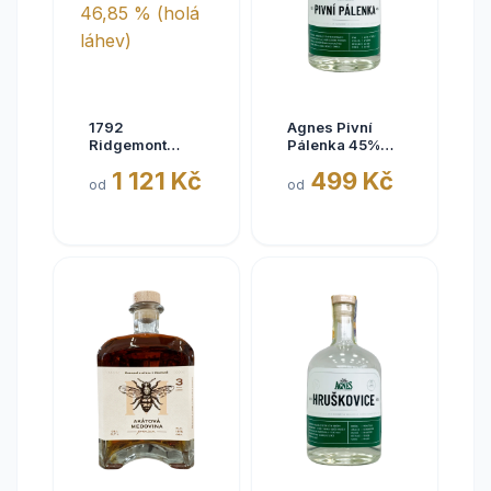
1792
Agnes Pivní
Ridgemont
Pálenka 45%
Reserve
kosher 0,5L
1 121 Kč
499 Kč
Bourbon 0.7l
od
od
46,85 % (holá
láhev)