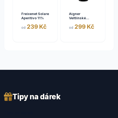
Freixenet Solare
Aigner
Aperitivo 11%
Veltlínské
zelené Ida
239 Kč
299 Kč
2025
od
od
Tipy na dárek
Tipy na dárek