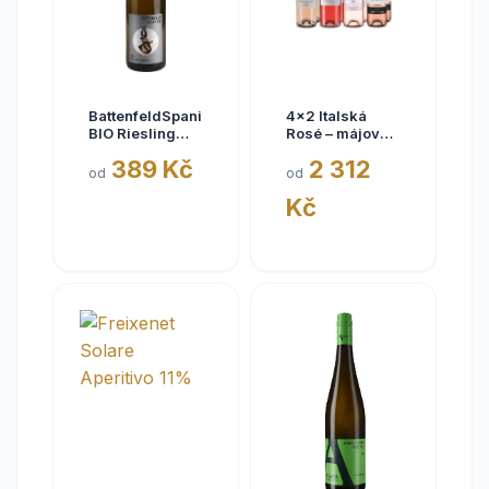
BattenfeldSpanier
4x2 Italská
BIO Riesling
Rosé – májové
Eisquell trocken
kousky
389 Kč
2 312
2025,
od
od
BattenfeldSpanier,
Kč
Rheinhessen
VDP