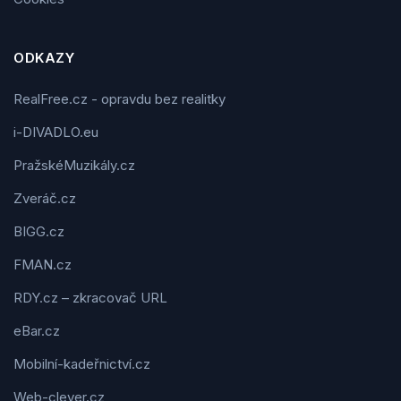
ODKAZY
RealFree.cz - opravdu bez realitky
i-DIVADLO.eu
PražskéMuzikály.cz
Zveráč.cz
BIGG.cz
FMAN.cz
RDY.cz – zkracovač URL
eBar.cz
Mobilní-kadeřnictví.cz
Web-clever.cz