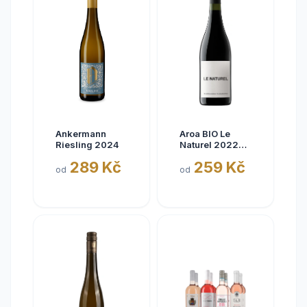
Ankermann
Aroa BIO Le
Riesling 2024
Naturel 2022
Tinto, Aora,
289 Kč
259 Kč
Navarra, bez
od
od
siřičitanů