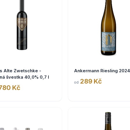
s Alte Zwetschke -
Ankermann Riesling 2024
ná švestka 40,0% 0,7 l
289 Kč
od
 780 Kč