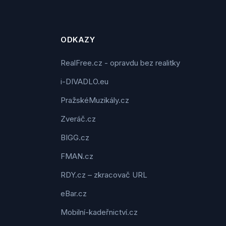
ODKAZY
RealFree.cz - opravdu bez realitky
i-DIVADLO.eu
PražskéMuzikály.cz
Zveráč.cz
BIGG.cz
FMAN.cz
RDY.cz – zkracovač URL
eBar.cz
Mobilní-kadeřnictví.cz