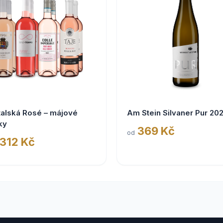
talská Rosé – májové
Am Stein Silvaner Pur 20
ky
369 Kč
od
 312 Kč