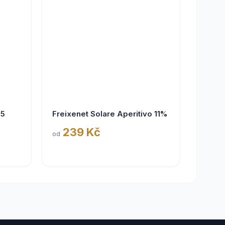
25
Freixenet Solare Aperitivo 11%
239 Kč
od