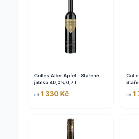
Gölles Alter Apfel - Stařené
Gölle
jablko 40,0% 0,7 l
Staře
1 330 Kč
1
od
od