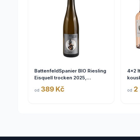
BattenfeldSpanier BIO Riesling
4x2 I
Eisquell trocken 2025,
kous
BattenfeldSpanier,
389 Kč
2
od
od
Rheinhessen VDP