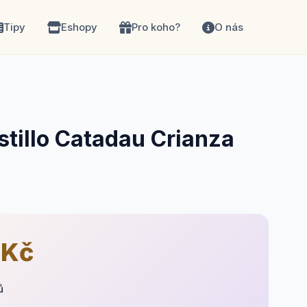
Tipy
Eshopy
Pro koho?
O nás
tillo Catadau Crianza
 Kč
ů