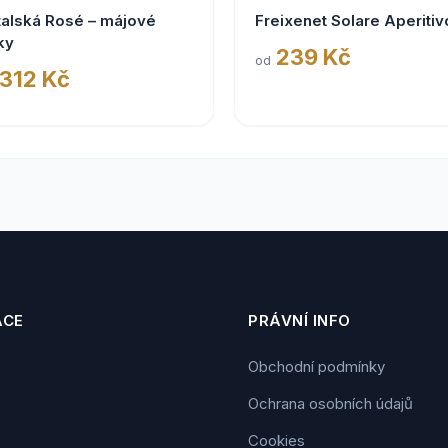
talská Rosé – májové
Freixenet Solare Aperitiv
ky
239 Kč
od
 312 Kč
ACE
PRÁVNÍ INFO
Obchodní podmínky
Ochrana osobních údajů
Cookies