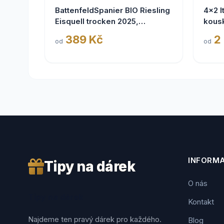
BattenfeldSpanier BIO Riesling
4x2 I
Eisquell trocken 2025,
kous
BattenfeldSpanier,
389 Kč
2
od
od
Rheinhessen VDP
INFORM
Tipy na dárek
O nás
Tipy na dárek
Kontakt
Najdeme ten pravý dárek pro každého.
Blog