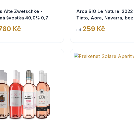
s Alte Zwetschke -
Aroa BIO Le Naturel 2022
ná švestka 40,0% 0,7 l
Tinto, Aora, Navarra, bez
siřičitanů
 780 Kč
259 Kč
od