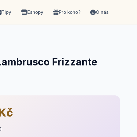
Tipy
Eshopy
Pro koho?
O nás
 Lambrusco Frizzante
 Kč
ů