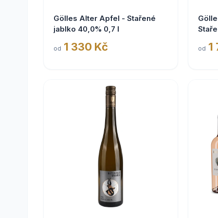
Gölles Alter Apfel - Stařené
Gölle
jablko 40,0% 0,7 l
Staře
1 330 Kč
1
od
od