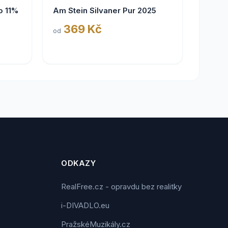
o 11%
Am Stein Silvaner Pur 2025
369 Kč
od
ODKAZY
RealFree.cz - opravdu bez realitky
i-DIVADLO.eu
PražskéMuzikály.cz