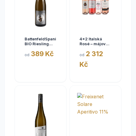
BattenfeldSpanier
4x2 Italská
BIO Riesling
Rosé – májové
Eisquell trocken
kousky
389 Kč
2 312
2025,
od
od
BattenfeldSpanier,
Kč
Rheinhessen
VDP