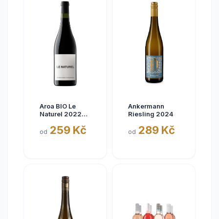
Aroa BIO Le
Ankermann
Naturel 2022
Riesling 2024
Tinto, Aora,
259 Kč
289 Kč
Navarra, bez
od
od
siřičitanů