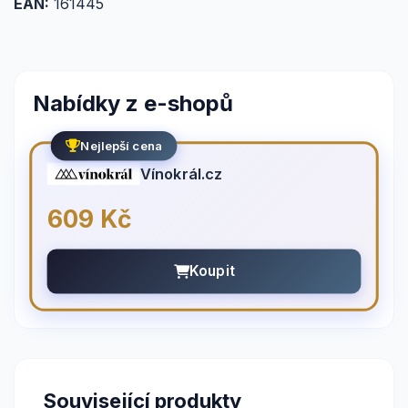
EAN:
161445
Nabídky z e-shopů
Nejlepší cena
Vínokrál.cz
609 Kč
Koupit
Související produkty