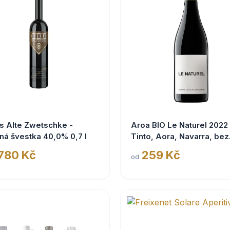
s Alte Zwetschke -
Aroa BIO Le Naturel 2022
ná švestka 40,0% 0,7 l
Tinto, Aora, Navarra, bez
siřičitanů
 780 Kč
259 Kč
od