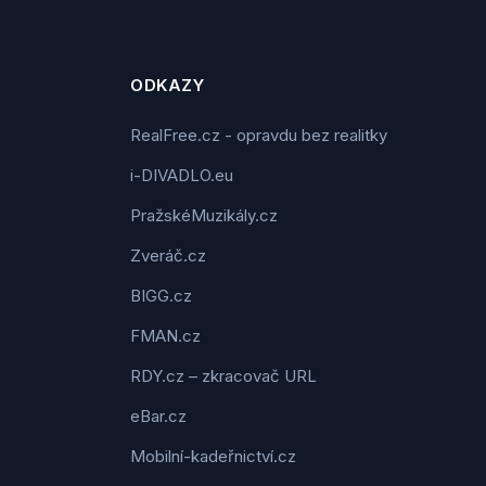
ODKAZY
RealFree.cz - opravdu bez realitky
i-DIVADLO.eu
PražskéMuzikály.cz
Zveráč.cz
BIGG.cz
FMAN.cz
RDY.cz – zkracovač URL
eBar.cz
Mobilní-kadeřnictví.cz