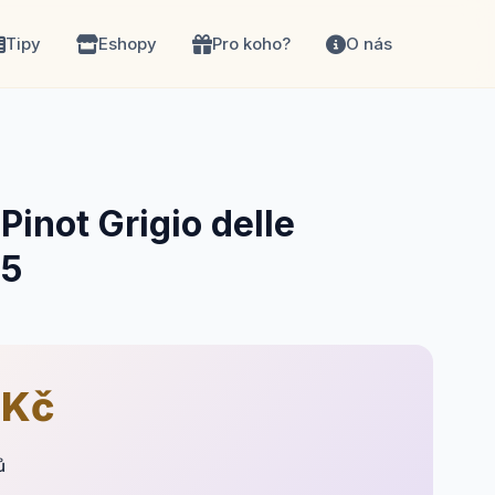
Tipy
Eshopy
Pro koho?
O nás
Pinot Grigio delle
25
 Kč
ů