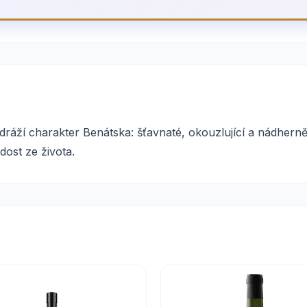
odráží charakter Benátska: šťavnaté, okouzlující a nádherně
adost ze života.