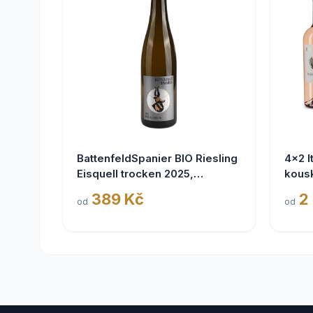
BattenfeldSpanier BIO Riesling
4x2 I
Eisquell trocken 2025,
kous
BattenfeldSpanier,
389 Kč
2
od
od
Rheinhessen VDP