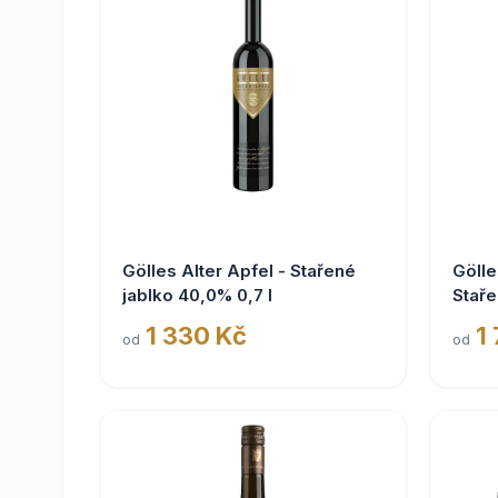
Gölles Alter Apfel - Stařené
Gölle
jablko 40,0% 0,7 l
Staře
1 330 Kč
1
od
od