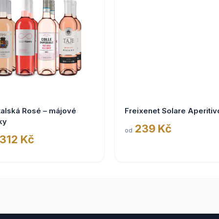
talská Rosé – májové
Freixenet Solare Aperitiv
ky
239 Kč
od
 312 Kč