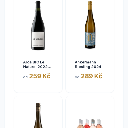
Aroa BIO Le
Ankermann
Naturel 2022
Riesling 2024
Tinto, Aora,
259 Kč
289 Kč
Navarra, bez
od
od
siřičitanů