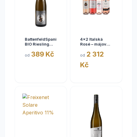
BattenfeldSpanier
4x2 Italská
BIO Riesling
Rosé – májové
Eisquell trocken
kousky
389 Kč
2 312
2025,
od
od
BattenfeldSpanier,
Kč
Rheinhessen
VDP