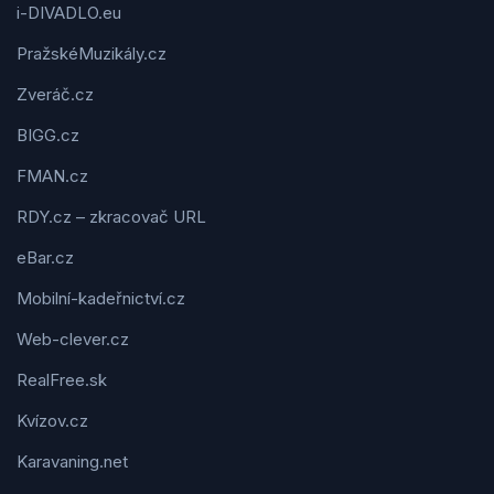
i-DIVADLO.eu
PražskéMuzikály.cz
Zveráč.cz
BIGG.cz
FMAN.cz
RDY.cz – zkracovač URL
eBar.cz
Mobilní-kadeřnictví.cz
Web-clever.cz
RealFree.sk
Kvízov.cz
Karavaning.net