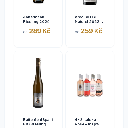
Ankermann
Aroa BIO Le
Riesling 2024
Naturel 2022
Tinto, Aora,
289 Kč
259 Kč
Navarra, bez
od
od
siřičitanů
BattenfeldSpanier
4x2 Italská
BIO Riesling
Rosé – májové