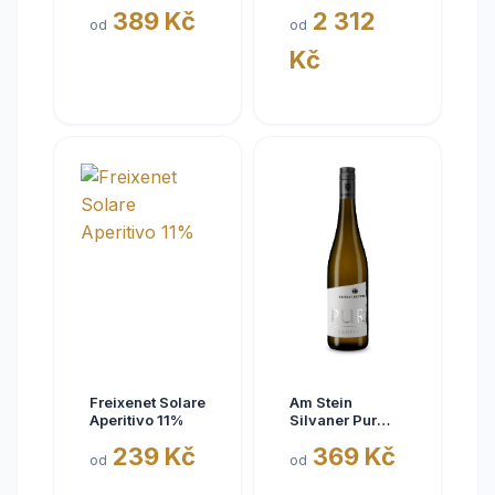
Eisquell trocken
kousky
389 Kč
2 312
2025,
od
od
BattenfeldSpanier,
Kč
Rheinhessen
VDP
Freixenet Solare
Am Stein
Aperitivo 11%
Silvaner Pur
2025
239 Kč
369 Kč
od
od