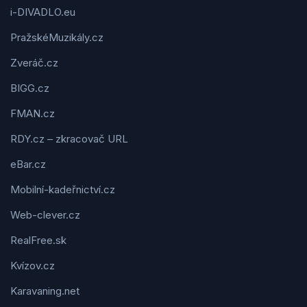
i-DIVADLO.eu
PražskéMuzikály.cz
Zveráč.cz
BIGG.cz
FMAN.cz
RDY.cz – zkracovač URL
eBar.cz
Mobilní-kadeřnictví.cz
Web-clever.cz
RealFree.sk
Kvízov.cz
Karavaning.net