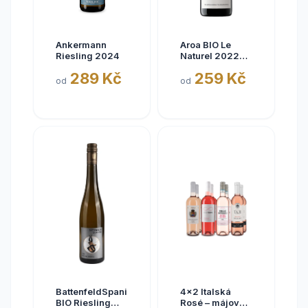
Ankermann
Aroa BIO Le
Riesling 2024
Naturel 2022
Tinto, Aora,
289 Kč
259 Kč
Navarra, bez
od
od
siřičitanů
BattenfeldSpanier
4x2 Italská
BIO Riesling
Rosé – májové