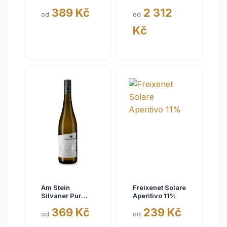
Eisquell trocken
kousky
389 Kč
2 312
2025,
od
od
BattenfeldSpanier,
Kč
Rheinhessen
VDP
Am Stein
Freixenet Solare
Silvaner Pur
Aperitivo 11%
2025
369 Kč
239 Kč
od
od