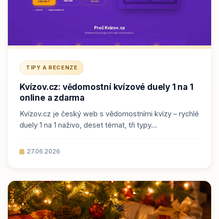
TIPY A RECENZE
Kvízov.cz: vědomostní kvízové duely 1 na 1
online a zdarma
Kvízov.cz je český web s vědomostními kvízy – rychlé
duely 1 na 1 naživo, deset témat, tři typy...
27.06.2026