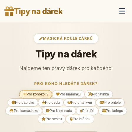
Tipy na dárek
MAGICKÁ KOULE DÁRKŮ
Tipy na dárek
Najdeme ten pravý dárek pro každého!
PRO KOHO HLEDÁTE DÁREK?
Pro kohokoliv
Pro maminku
Pro tatínka
Pro babičku
Pro dědu
Pro přítelkyni
Pro přítele
Pro kamarádku
Pro kamaráda
Pro děti
Pro kolegu
Pro sestru
Pro bráchu