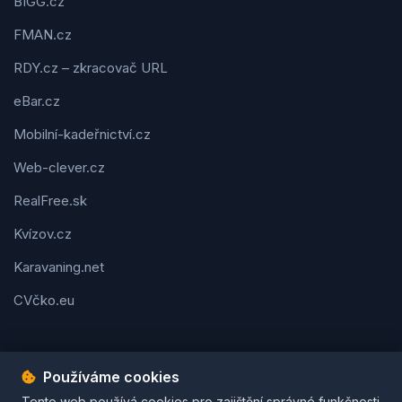
BIGG.cz
FMAN.cz
RDY.cz – zkracovač URL
eBar.cz
Mobilní-kadeřnictví.cz
Web-clever.cz
RealFree.sk
Kvízov.cz
Karavaning.net
CVčko.eu
Používáme cookies
Tento web používá cookies pro zajištění správné funkčnosti
Podmínky použití
Ochrana osobních údajů
Cookies