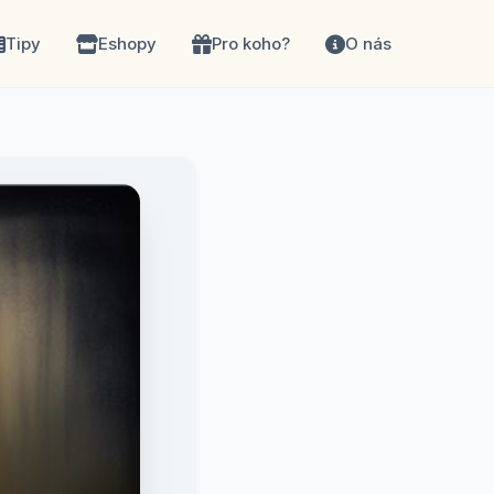
Tipy
Eshopy
Pro koho?
O nás