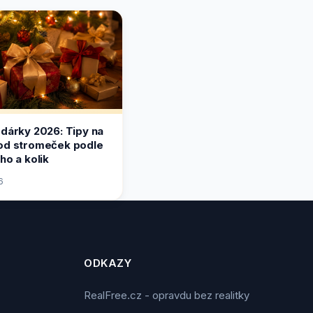
 dárky 2026: Tipy na
od stromeček podle
ho a kolik
6
ODKAZY
RealFree.cz - opravdu bez realitky