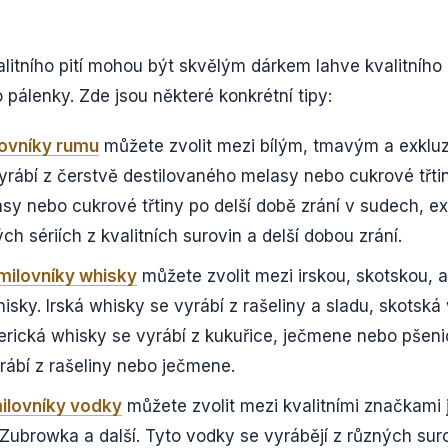
alitního pití mohou být skvělým dárkem lahve kvalitního
 pálenky. Zde jsou některé konkrétní tipy:
lovníky rumu
můžete zvolit mezi bílým, tmavým a exklu
vyrábí z čerstvě destilovaného melasy nebo cukrové třt
asy nebo cukrové třtiny po delší době zrání v sudech, ex
ch sériích z kvalitních surovin a delší dobou zrání.
milovníky whisky
můžete zvolit mezi irskou, skotskou,
sky. Irská whisky se vyrábí z rašeliny a sladu, skotská
erická whisky se vyrábí z kukuřice, ječmene nebo pšeni
rábí z rašeliny nebo ječmene.
ilovníky vodky
můžete zvolit mezi kvalitními značkami 
Zubrowka a další. Tyto vodky se vyrábějí z různých suro