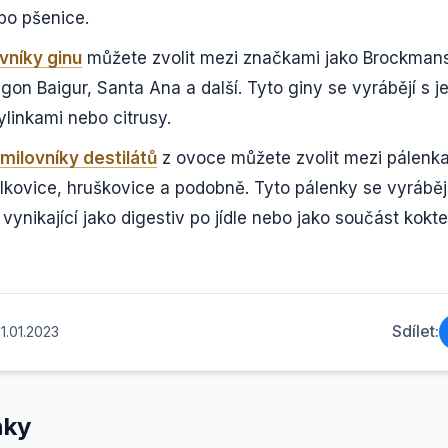
bo pšenice.
vníky ginu
můžete zvolit mezi značkami jako Brockmans,
on Baigur, Santa Ana a další. Tyto giny se vyrábějí s j
ylinkami nebo citrusy.
 milovníky destilátů
z ovoce můžete zvolit mezi pálenka
ablkovice, hruškovice a podobně. Tyto pálenky se vyráběj
vynikající jako digestiv po jídle nebo jako součást koktej
Sdílet:
1.01.2023
nky