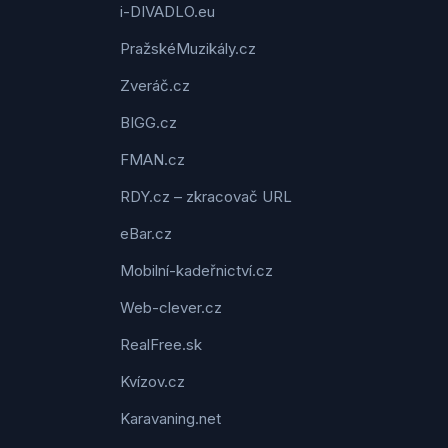
i-DIVADLO.eu
PražskéMuzikály.cz
Zveráč.cz
BIGG.cz
FMAN.cz
RDY.cz – zkracovač URL
eBar.cz
Mobilní-kadeřnictví.cz
Web-clever.cz
RealFree.sk
Kvízov.cz
Karavaning.net