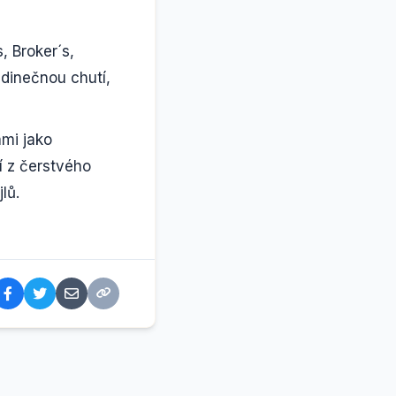
 Broker´s,
edinečnou chutí,
mi jako
í z čerstvého
lů.