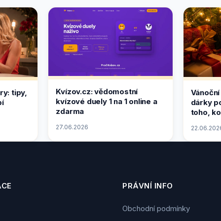
Kvízov.cz: vědomostní
y: tipy,
Vánoční
kvízové duely 1 na 1 online a
pí
dárky p
zdarma
toho, ko
27.06.2026
22.06.202
ACE
PRÁVNÍ INFO
Obchodní podmínky