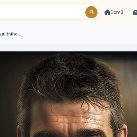
Domů
alitního...