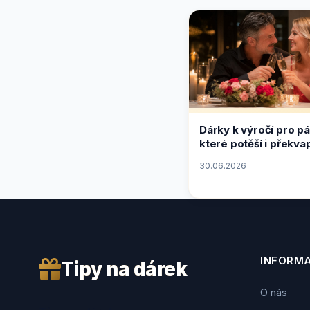
Dárky k výročí pro pár
které potěší i překva
30.06.2026
INFORM
Tipy na dárek
O nás