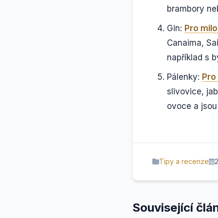
brambory ne
Gin:
Pro milo
Canaima, Saig
například s b
Pálenky:
Pro
slivovice, j
ovoce a jsou 
Tipy a recenze
2
Související člá