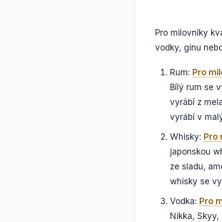
Pro milovníky kv
vodky, ginu nebo
Rum:
Pro mi
Bílý rum se 
vyrábí z mel
vyrábí v malý
Whisky:
Pro 
japonskou whi
ze sladu, am
whisky se vy
Vodka:
Pro m
Nikka, Skyy, 