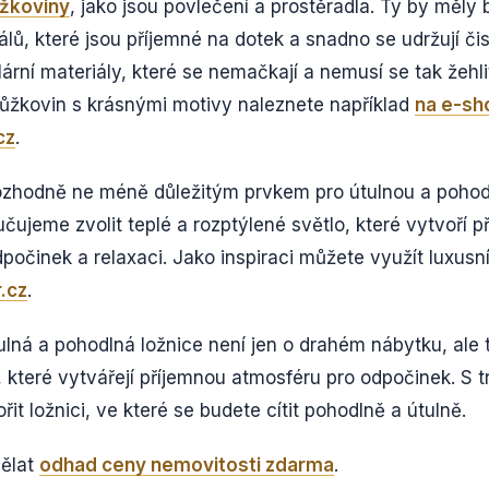
lůžkoviny
, jako jsou povlečení a prostěradla. Ty by měly
álů, které jsou příjemné na dotek a snadno se udržují či
ární materiály, které se nemačkají a nemusí se tak žehli
 lůžkovin s krásnými motivy naleznete například
na e-sh
cz
.
ozhodně ne méně důležitým prvkem pro útulnou a pohodl
učujeme zvolit teplé a rozptýlené světlo, které vytvoří 
počinek a relaxaci. Jako inspiraci můžete využít luxusn
.cz
.
ulná a pohodlná ložnice není jen o drahém nábytku, ale
 které vytvářejí příjemnou atmosféru pro odpočinek. S tr
it ložnici, ve které se budete cítit pohodlně a útulně.
dělat
odhad ceny nemovitosti zdarma
.