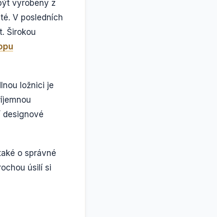
 být vyrobeny z
sté. V posledních
t. Širokou
opu
nou ložnici je
příjemnou
í designové
 také o správné
ochou úsilí si