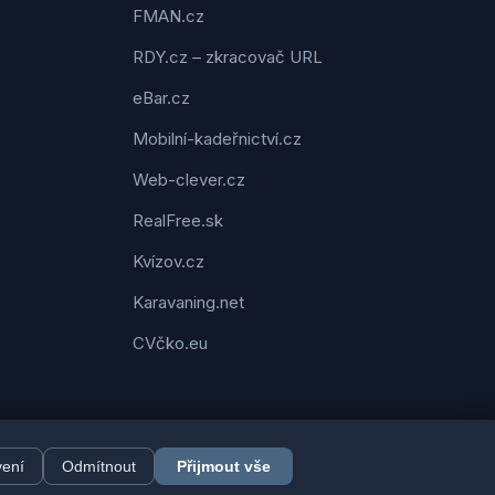
FMAN.cz
RDY.cz – zkracovač URL
eBar.cz
Mobilní-kadeřnictví.cz
Web-clever.cz
RealFree.sk
Kvízov.cz
Karavaning.net
CVčko.eu
vení
Odmítnout
Přijmout vše
dárek.cz. Všechna práva vyhrazena. | Vytvořil
Pavel Jirouš