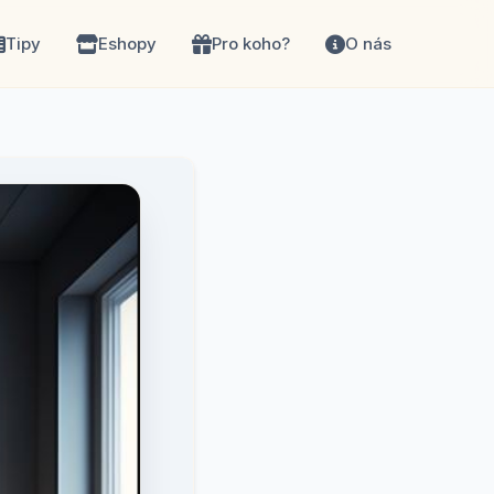
Tipy
Eshopy
Pro koho?
O nás