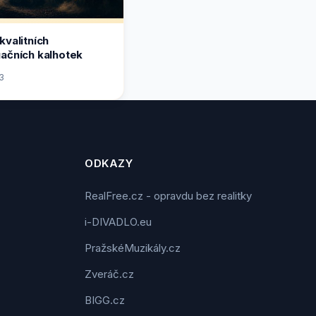
kvalitních
ačních kalhotek
3
ODKAZY
RealFree.cz - opravdu bez realitky
i-DIVADLO.eu
PražskéMuzikály.cz
Zveráč.cz
BIGG.cz