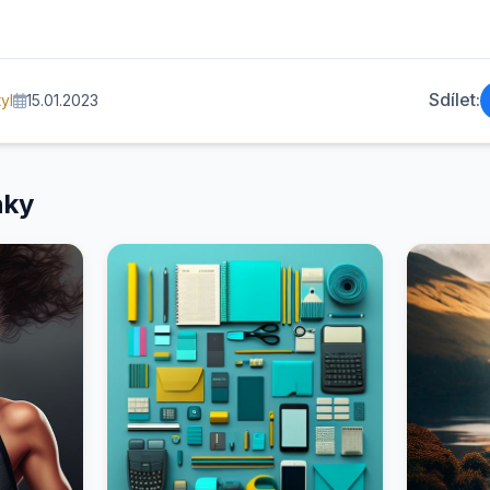
Sdílet:
yl
15.01.2023
nky