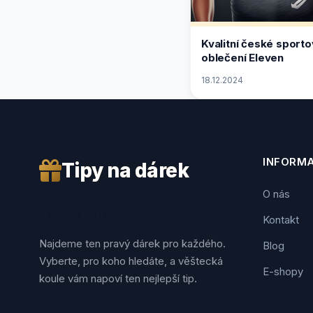
Kvalitní české sporto
oblečení Eleven
18.12.2024
INFORM
Tipy na dárek
O nás
Tipy na dárek
Kontakt
Najdeme ten pravý dárek pro každého.
Blog
Vyberte, pro koho hledáte, a věštecká
E-shopy
koule vám napoví ten nejlepší tip.