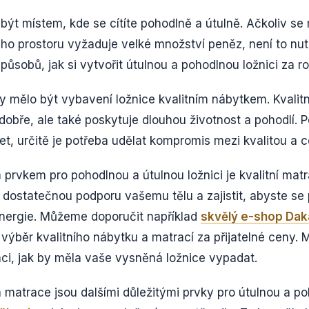
být místem, kde se cítíte pohodlně a útulně. Ačkoliv se
ho prostoru vyžaduje velké množství peněz, není to nu
působů, jak si vytvořit útulnou a pohodlnou ložnici za 
 mělo být vybavení ložnice kvalitním nábytkem. Kvalit
obře, ale také poskytuje dlouhou životnost a pohodlí. 
, určitě je potřeba udělat kompromis mezi kvalitou a 
 prvkem pro pohodlnou a útulnou ložnici je kvalitní mat
dostatečnou podporu vašemu tělu a zajistit, abyste se 
energie. Můžeme doporučit například
skvělý e-shop Dak
 výběr kvalitního nábytku a matrací za přijatelné ceny. 
aci, jak by měla vaše vysněná ložnice vypadat.
matrace jsou dalšími důležitými prvky pro útulnou a po