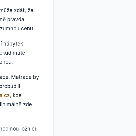
 může zdát, že
tně pravda.
rozumnou cenu.
ní nábytek
Pokud máte
cenou.
race. Matrace by
probudili
a.cz
, kde
Minimálně zde
hodlnou ložnici