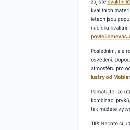
zajisté
kvalitní 
kvalitních materi
letech jsou popul
nabídku kvalitní
povlečemevás.
Posledním, ale r
osvětlení. Dopor
atmosféru pro od
lustry od Mobler
Pamatujte, že út
kombinaci prvků,
tak můžete vytvoř
TIP: Nechte si u