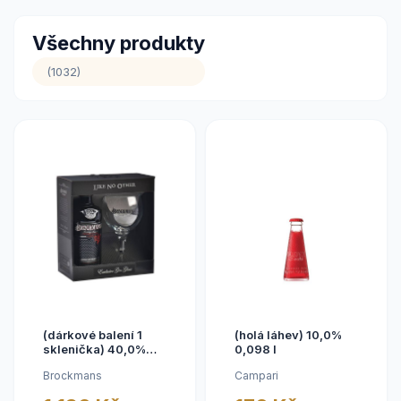
Všechny produkty
(1032)
(dárkové balení 1
(holá láhev) 10,0%
sklenička) 40,0%
0,098 l
0,7 l
Brockmans
Campari