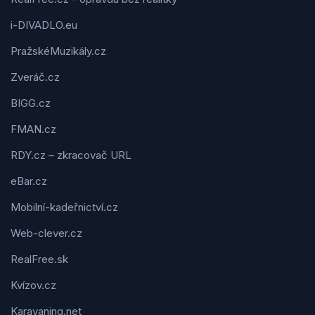
i-DIVADLO.eu
PražskéMuzikály.cz
Zveráč.cz
BIGG.cz
FMAN.cz
RDY.cz – zkracovač URL
eBar.cz
Mobilní-kadeřnictví.cz
Web-clever.cz
RealFree.sk
Kvízov.cz
Karavaning.net