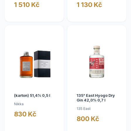
1 510 Kč
1 130 Kč
(karton) 51,4% 0,5 l
135° East Hyogo Dry
Gin 42,0% 0,7 l
Nikka
135 East
830 Kč
800 Kč