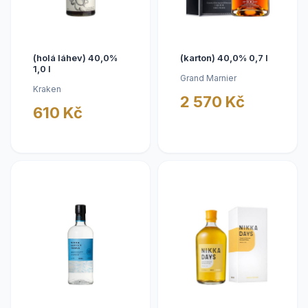
(holá láhev) 40,0%
(karton) 40,0% 0,7 l
1,0 l
Grand Marnier
Kraken
2 570 Kč
610 Kč