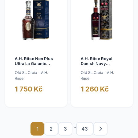
A.H. Riise Non Plus
A.H. Riise Royal
Ultra La Galante
Danish Navy
43,4% 0,7 l
Frogman Conventus
Old St. Croix - A.H.
Old St. Croix - A.H.
Ranae 60,0% 0,7 l
Riise
Riise
1 750 Kč
1 260 Kč
...
1
2
3
43