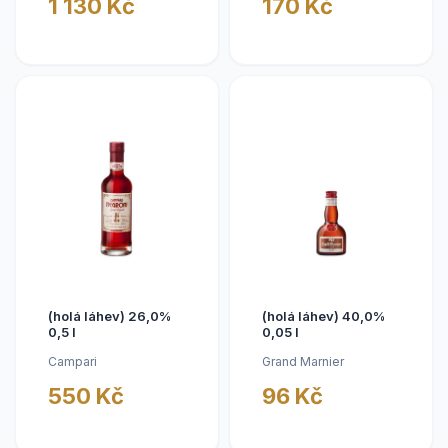
1 130 Kč
170 Kč
(holá láhev) 26,0%
(holá láhev) 40,0%
0,5 l
0,05 l
Campari
Grand Marnier
550 Kč
96 Kč