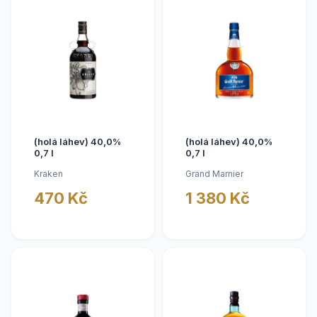
(holá láhev) 40,0%
(holá láhev) 40,0%
0,7 l
0,7 l
Kraken
Grand Marnier
470 Kč
1 380 Kč