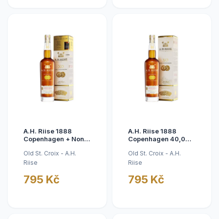
A.H. Riise 1888
A.H. Riise 1888
Copenhagen + Non
Copenhagen 40,0%
Plus Ultra Very Rare
0,7 l
Old St. Croix - A.H.
Old St. Croix - A.H.
Mini 40,06% 0,72 l
Riise
Riise
795 Kč
795 Kč