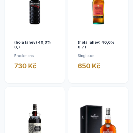
(holá láhev) 40,0%
(holá láhev) 40,0%
0,7 l
0,7 l
Brockmans
Singleton
730 Kč
650 Kč