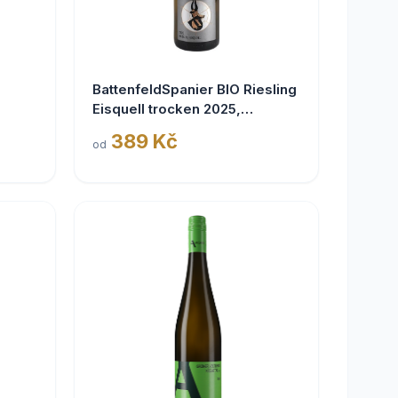
BattenfeldSpanier BIO Riesling
Eisquell trocken 2025,
BattenfeldSpanier,
389 Kč
od
Rheinhessen VDP