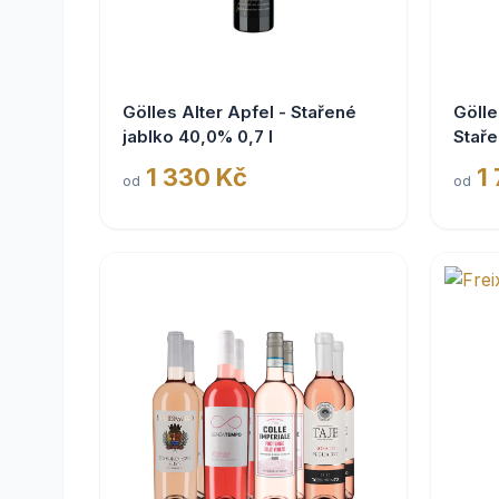
Gölles Alter Apfel - Stařené
Gölle
jablko 40,0% 0,7 l
Staře
1 330 Kč
1
od
od