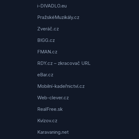
i-DIVADLO.eu
PražskéMuzikály.cz
Zveráč.cz
BIGG.cz
FMAN.cz
RDY.cz – zkracovač URL
eBar.cz
Mobilní-kadeřnictví.cz
Web-clever.cz
RealFree.sk
Kvízov.cz
Karavaning.net