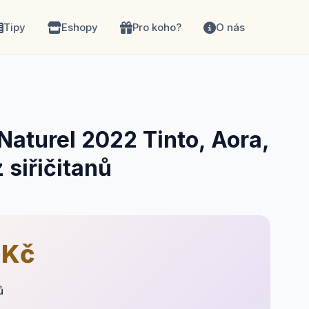
Tipy
Eshopy
Pro koho?
O nás
Naturel 2022 Tinto, Aora,
 siřičitanů
 Kč
ů