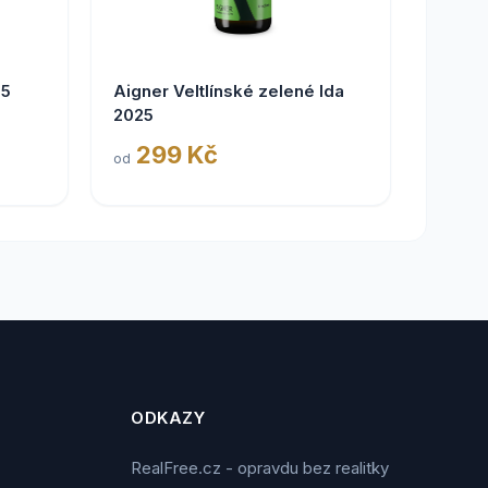
25
Aigner Veltlínské zelené Ida
2025
299 Kč
od
ODKAZY
RealFree.cz - opravdu bez realitky