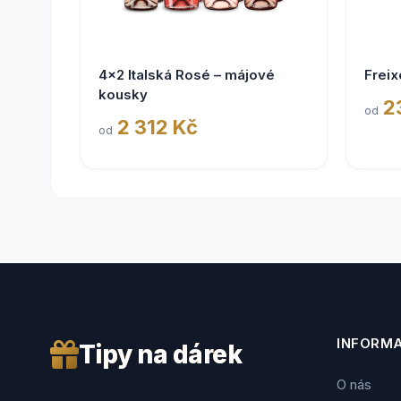
4x2 Italská Rosé – májové
Freix
kousky
2
od
2 312 Kč
od
INFORM
Tipy na dárek
O nás