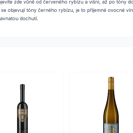
evíte zde vůně od červeného rybízu a višní, až po tóny doz
i se objevují tóny černého rybízu, je to příjemné ovocné ví
šťavnatou dochutí.