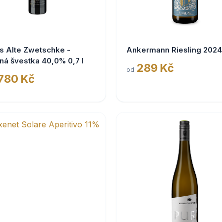
s Alte Zwetschke -
Ankermann Riesling 2024
ná švestka 40,0% 0,7 l
289 Kč
od
 780 Kč