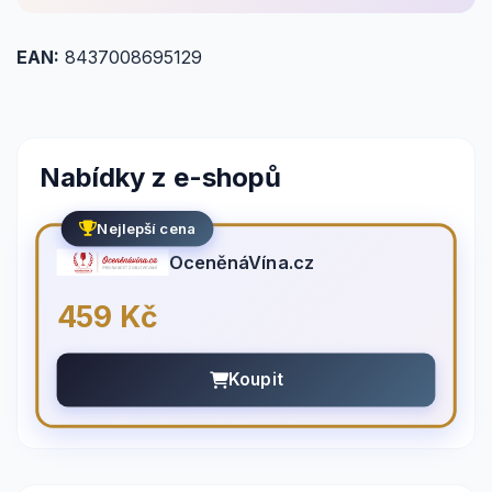
EAN:
8437008695129
Nabídky z e-shopů
Nejlepší cena
OceněnáVína.cz
459 Kč
Koupit