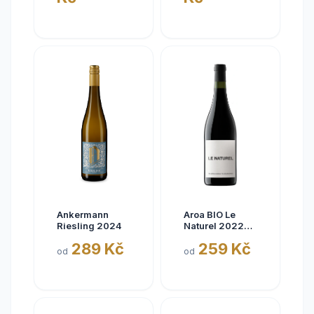
Ankermann
Aroa BIO Le
Riesling 2024
Naturel 2022
Tinto, Aora,
289 Kč
259 Kč
Navarra, bez
od
od
siřičitanů