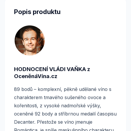
Popis produktu
HODNOCENÍ VLÁDI VAŇKA z
OceněnáVína.cz
89 bodů – komplexní, pěkně udělané víno s
charakterem tmavého sušeného ovoce a
kořenitosti, z vysoké nadmořské výšky,
oceněné 92 body a stříbrnou medailí časopisu
Decanter. Přestože se víno jmenuje
Romántica, je spíše maskulinního charakteru