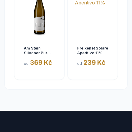
Am Stein
Freixenet Solare
Silvaner Pur
Aperitivo 11%
2025
369 Kč
239 Kč
od
od