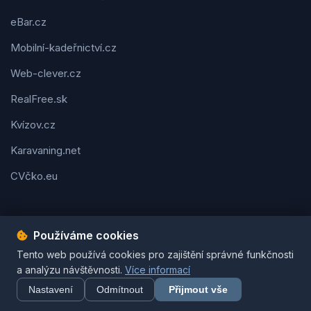
eBar.cz
Mobilní-kadeřnictví.cz
Web-clever.cz
RealFree.sk
Kvízov.cz
Karavaning.net
CVčko.eu
Používáme cookies
Tento web používá cookies pro zajištění správné funkčnosti
Podmínky použití
Ochrana osobních údajů
Cookies
a analýzu návštěvnosti.
Více informací
© 2026 Tipy-na-dárek.cz. Všechna práva vyhrazena. | Vytvořil
Pavel Jirouš
Nastavení
Odmítnout
Přijmout vše