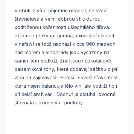
V chuti je víno příjemně ovocné, se svěží
šťavnatostí a velmi dobrou strukturou,
podtrženou kořenitostí ušlechtilého dřeva.
Příjemně překvapí i jemná, minerální slanost.
Vinařství se totiž nachází v cca 960 metrech
nad mořem a vinohrady jsou vysazeny na
kamenitém podloží. Znát jsou i čokoládově
balsamikové tóny, které dodávají zážitku z pití
vína na zajímavosti. Potěší i skvělá šťavnatost,
která nejen balancuje tělo vín, ale podrží ho i
při delší archivaci. Dochuť je dlouhá, ovocně
šťavnatá s kořenitými podtóny.