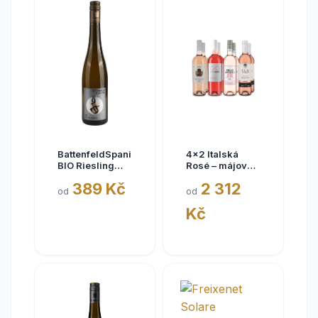
BattenfeldSpanier
4x2 Italská
BIO Riesling
Rosé – májové
Eisquell trocken
kousky
389 Kč
2 312
2025,
od
od
BattenfeldSpanier,
Kč
Rheinhessen
VDP