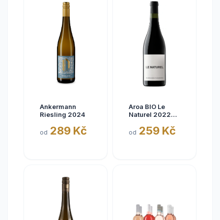
Ankermann
Aroa BIO Le
Riesling 2024
Naturel 2022
Tinto, Aora,
289 Kč
259 Kč
Navarra, bez
od
od
siřičitanů