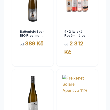
BattenfeldSpanier
4x2 Italská
BIO Riesling
Rosé – májové
Eisquell trocken
kousky
389 Kč
2 312
2025,
od
od
BattenfeldSpanier,
Kč
Rheinhessen
VDP