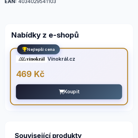
EAN:
4034029541103
Nabídky z e-shopů
Nejlepší cena
Vínokrál.cz
469 Kč
Koupit
Související produkty