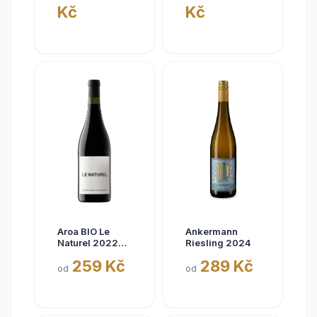
Kč
Kč
Aroa BIO Le
Ankermann
Naturel 2022
Riesling 2024
Tinto, Aora,
259 Kč
289 Kč
Navarra, bez
od
od
siřičitanů