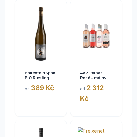
BattenfeldSpanier
4x2 Italská
BIO Riesling
Rosé – májové
Eisquell trocken
kousky
389 Kč
2 312
2025,
od
od
BattenfeldSpanier,
Kč
Rheinhessen
VDP