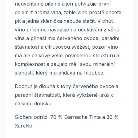
neuvěřitelně pitelné a jen potvrzuje první
dojem z aroma vína, tohle víno prostě chcete
pít a jedna sklenička nebude stačit. V chuti
víno příjemně navazuje na očekávání z vůně
vína a přináší mix červeného ovoce, parádní
šťavnatost a citrusovou svěžest, pozor víno
má ale celkově velmi povedenou strukturu a
komplexnost a zaujalo mě i svou minerální
slaností, který mu přidává na hloubce.
Dochuť je dlouhá s tóny červeného ovoce a
parádní šťavnatostí, která vyloženě láká k
dalšímu doušku.
Složení odrůd: 70 % Garnacha Tinta a 30 %
Xarel·lo.