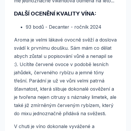
mě jednoznačně víkendová odměna na léto...
DALŠÍ OCENĚNÍ KVALITY VÍNA:
93 bodů - Decanter - ročník 2024
Aroma je velmi lákavé ovocně svěží a doslova
svádí k prvnímu doušku. Sám mám co dělat
abych zůstal u popisování vůně a nenapil se
:). Ucítíte červené ovoce v podobě lesních
jahůdek, červeného rybízu a jemné tóny
třešní. Parádní je už ve vůni velmi patrná
šťavnatost, která slibuje dokonalé osvěžení a
je tvořena nejen citrusy s náznaky limetek, ale
také již zmírněným červeným rybízem, který
do mixu jednoznačně přidává na svěžesti.
V chuti je víno dokonale vyvážené a