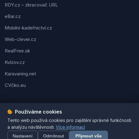
RDY.cz – zkracovač URL
eBar.cz
Mobilní-kadeřnictví.cz
Web-clever.cz
RealFree.sk
Kvízov.cz
Karavaning.net
CVčko.eu
Používáme cookies
Tento web používá cookies pro zajištění správné funkčnosti
Podmínky použití
Ochrana osobních údajů
Cookies
a analýzu návštěvnosti.
Více informací
© 2026 Tipy-na-dárek.cz. Všechna práva vyhrazena. | Vytvořil
Pavel Jirouš
Nastavení
Odmítnout
Přijmout vše